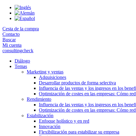
Skip
to
the
content
Cesta de la compra
Contacto
Buscar
Mi cuenta
consultingcheck
Diálogo
Temas
Marketing y ventas
Adquisiciones
Desarrollar productos de forma selectiva
Influencia de las ventas y los ingresos en los benef
Optimización de costes en las empresas: Cómo redu
Rendimiento
Influencia de las ventas y los ingresos en los benef
Optimización de costes en las empresas: Cómo redu
Estabilización
Enfoque holístico y en red
Innovación
Flexibilización para estabilizar su empresa