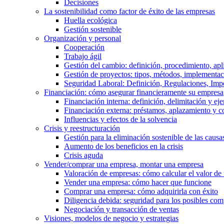
Decisiones
La sostenibilidad como factor de éxito de las empresas
Huella ecológica
Gestión sostenible
Organización y personal
Cooperación
Trabajo ágil
Gestión del cambio: definición, procedimiento, apl
Gestión de proyectos: tipos, métodos, implementac
Seguridad Laboral: Definición, Regulaciones, Imp
Financiación: cómo asegurar financieramente su empresa
Financiación interna: definición, delimitación y ej
Financiación externa: préstamos, aplazamiento y 
Influencias y efectos de la solvencia
Crisis y reestructuración
Gestión para la eliminación sostenible de las cau
Aumento de los beneficios en la crisis
Crisis aguda
Vender/comprar una empresa, montar una empresa
Valoración de empresas: cómo calcular el valor de
Vender una empresa: cómo hacer que funcione
Comprar una empresa: cómo adquirirla con éxito
Diligencia debida: seguridad para los posibles co
Negociación y transacción de ventas
Visiones, modelos de negocio y estrategias