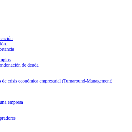
icación
ión.
ortancia
emplos
condonación de deuda
sas de crisis económica empresarial (Turnaround-Management)
 una empresa
mpradores