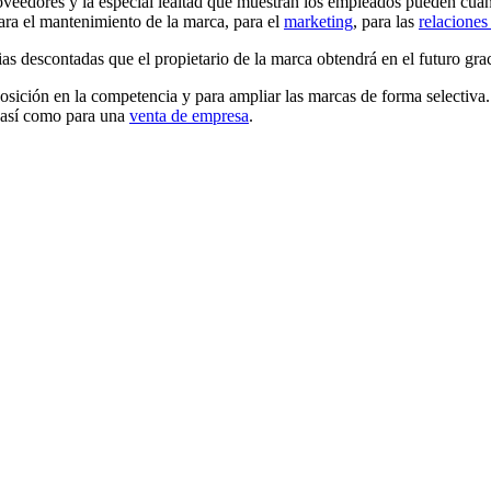
roveedores y la especial lealtad que muestran los empleados pueden cuant
ara el mantenimiento de la marca, para el
marketing
, para las
relaciones
ias descontadas que el propietario de la marca obtendrá en el futuro grac
osición en la competencia y para ampliar las marcas de forma selectiva.
así como para una
venta de empresa
.