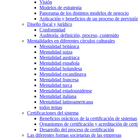
Visión
Modelos de estrategia
Panorama de los distintos modelos de negocio
Aplicación y beneficios de un proceso de previsió
Diseño fiscal y jurídico
Conformidad
Auditoría: definición, proceso, contenido
Mentalidades en diferentes círculos culturales
Mentalidad británica
Mentalidad suiza
Mentalidad austriaca
Mentalidad española
Mentalidad holandesa
Mentalidad escandinava
Mentalidad francesa
Mentalidad turca
Mentalidad estadounidense
Mentalidad italiana
Mentalidad latinoamericana
todos temas
Certificaciones del sistema
Beneficios prácticos de la certificación de sistemas
Organismos de certificación y acreditación de certi
Desarrollo del proceso de certificación
Las diferentes formas societarias de las empresas