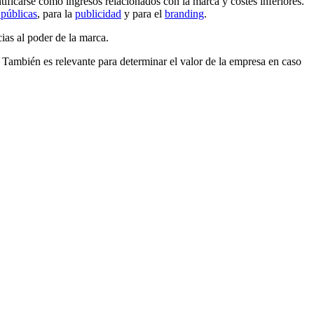
ificarse como ingresos relacionados con la marca y costes inferiores.
 públicas
, para la
publicidad
y para el
branding
.
ias al poder de la marca.
 También es relevante para determinar el valor de la empresa en caso