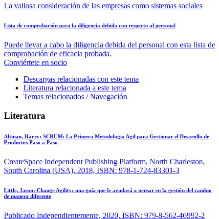
La valiosa consideración de las empresas como sistemas sociales
Lista de comprobación para la diligencia debida con respecto al personal
Puede llevar a cabo la diligencia debida del personal con esta lista de
comprobación de eficacia probada.
Conviértete en socio
Descargas relacionadas con este tema
Literatura relacionada a este tema
Temas relacionados / Navegación
Literatura
Altman, Harry:
SCRUM: La Primera Metodologia Agil para Gestionar el Desarollo de
Productos Paso a Paso
CreateSpace Independent Publishing Platform, North Charleston,
South Carolina (USA), 2018, ISBN: 978-1-724-83301-3
Little, Jason:
Change Agility: una guía que le ayudará a pensar en la gestión del cambio
de manera diferente
Publicado Independientemente, 2020, ISBN: 979-8-562-46992-2