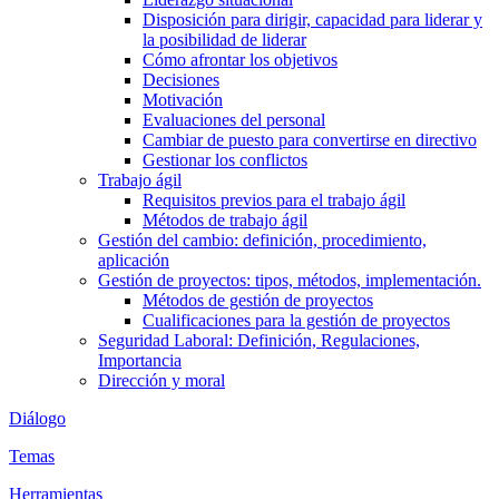
Disposición para dirigir, capacidad para liderar y
la posibilidad de liderar
Cómo afrontar los objetivos
Decisiones
Motivación
Evaluaciones del personal
Cambiar de puesto para convertirse en directivo
Gestionar los conflictos
Trabajo ágil
Requisitos previos para el trabajo ágil
Métodos de trabajo ágil
Gestión del cambio: definición, procedimiento,
aplicación
Gestión de proyectos: tipos, métodos, implementación.
Métodos de gestión de proyectos
Cualificaciones para la gestión de proyectos
Seguridad Laboral: Definición, Regulaciones,
Importancia
Dirección y moral
Diálogo
Temas
Herramientas