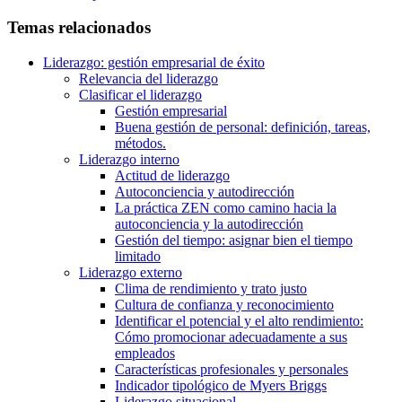
Temas relacionados
Liderazgo: gestión empresarial de éxito
Relevancia del liderazgo
Clasificar el liderazgo
Gestión empresarial
Buena gestión de personal: definición, tareas,
métodos.
Liderazgo interno
Actitud de liderazgo
Autoconciencia y autodirección
La práctica ZEN como camino hacia la
autoconciencia y la autodirección
Gestión del tiempo: asignar bien el tiempo
limitado
Liderazgo externo
Clima de rendimiento y trato justo
Cultura de confianza y reconocimiento
Identificar el potencial y el alto rendimiento:
Cómo promocionar adecuadamente a sus
empleados
Características profesionales y personales
Indicador tipológico de Myers Briggs
Liderazgo situacional