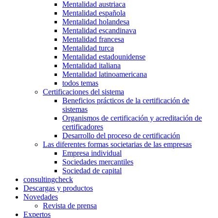
Mentalidad austriaca
Mentalidad española
Mentalidad holandesa
Mentalidad escandinava
Mentalidad francesa
Mentalidad turca
Mentalidad estadounidense
Mentalidad italiana
Mentalidad latinoamericana
todos temas
Certificaciones del sistema
Beneficios prácticos de la certificación de
sistemas
Organismos de certificación y acreditación de
certificadores
Desarrollo del proceso de certificación
Las diferentes formas societarias de las empresas
Empresa individual
Sociedades mercantiles
Sociedad de capital
consultingcheck
Descargas y productos
Novedades
Revista de prensa
Expertos