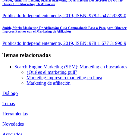
Breyer, Anthony; Laspiur, Maria:
Marketing De Afiliación: Los Secretos De Ganar
Dinero Con Marketing De Afiliación
Publicado Independientemente, 2019, ISBN: 978-1-547-59289-0
Smith, Mark:
Marketing De Afiliación: Guía Comprobada Paso a Paso para Obtener
Ingresos Pasivos con el Marketing de Afiliación
Publicado Independientemente, 2019, ISBN: 978-1-677-31990-9
Temas relacionados
Search Engine Marketing (SEM): Marketing en buscadores
¿Qué es el marketing pull?
Marketing impreso o marketing en línea
Marketing de afiliación
Diálogo
Temas
Herramientas
Novedades
Asociados