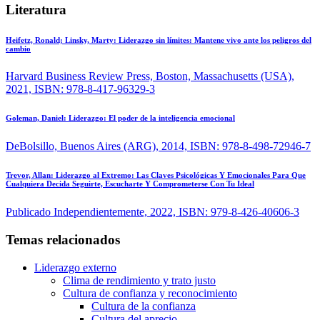
Literatura
Heifetz, Ronald; Linsky, Marty:
Liderazgo sin límites: Mantene vivo ante los peligros del
cambio
Harvard Business Review Press, Boston, Massachusetts (USA),
2021, ISBN: 978-8-417-96329-3
Goleman, Daniel:
Liderazgo: El poder de la inteligencia emocional
DeBolsillo, Buenos Aires (ARG), 2014, ISBN: 978-8-498-72946-7
Trevor, Allan:
Liderazgo al Extremo: Las Claves Psicológicas Y Emocionales Para Que
Cualquiera Decida Seguirte, Escucharte Y Comprometerse Con Tu Ideal
Publicado Independientemente, 2022, ISBN: 979-8-426-40606-3
Temas relacionados
Liderazgo externo
Clima de rendimiento y trato justo
Cultura de confianza y reconocimiento
Cultura de la confianza
Cultura del aprecio