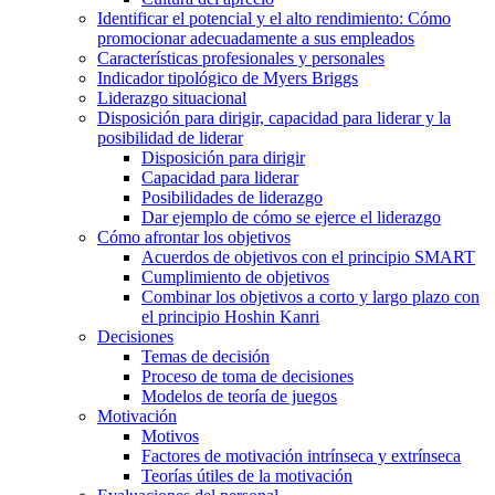
Identificar el potencial y el alto rendimiento: Cómo
promocionar adecuadamente a sus empleados
Características profesionales y personales
Indicador tipológico de Myers Briggs
Liderazgo situacional
Disposición para dirigir, capacidad para liderar y la
posibilidad de liderar
Disposición para dirigir
Capacidad para liderar
Posibilidades de liderazgo
Dar ejemplo de cómo se ejerce el liderazgo
Cómo afrontar los objetivos
Acuerdos de objetivos con el principio SMART
Cumplimiento de objetivos
Combinar los objetivos a corto y largo plazo con
el principio Hoshin Kanri
Decisiones
Temas de decisión
Proceso de toma de decisiones
Modelos de teoría de juegos
Motivación
Motivos
Factores de motivación intrínseca y extrínseca
Teorías útiles de la motivación