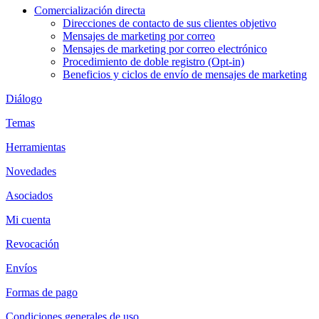
Comercialización directa
Direcciones de contacto de sus clientes objetivo
Mensajes de marketing por correo
Mensajes de marketing por correo electrónico
Procedimiento de doble registro (Opt-in)
Beneficios y ciclos de envío de mensajes de marketing
Diálogo
Temas
Herramientas
Novedades
Asociados
Mi cuenta
Revocación
Envíos
Formas de pago
Condiciones generales de uso