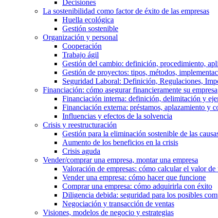
Decisiones
La sostenibilidad como factor de éxito de las empresas
Huella ecológica
Gestión sostenible
Organización y personal
Cooperación
Trabajo ágil
Gestión del cambio: definición, procedimiento, apl
Gestión de proyectos: tipos, métodos, implementac
Seguridad Laboral: Definición, Regulaciones, Imp
Financiación: cómo asegurar financieramente su empresa
Financiación interna: definición, delimitación y ej
Financiación externa: préstamos, aplazamiento y 
Influencias y efectos de la solvencia
Crisis y reestructuración
Gestión para la eliminación sostenible de las cau
Aumento de los beneficios en la crisis
Crisis aguda
Vender/comprar una empresa, montar una empresa
Valoración de empresas: cómo calcular el valor de
Vender una empresa: cómo hacer que funcione
Comprar una empresa: cómo adquirirla con éxito
Diligencia debida: seguridad para los posibles co
Negociación y transacción de ventas
Visiones, modelos de negocio y estrategias