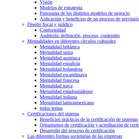
Visión
Modelos de estrategia
Panorama de los distintos modelos de negocio
Aplicación y beneficios de un proceso de previsió
Diseño fiscal y jurídico
Conformidad
Auditoría: definición, proceso, contenido
Mentalidades en diferentes círculos culturales
Mentalidad británica
Mentalidad suiza
Mentalidad austriaca
Mentalidad española
Mentalidad holandesa
Mentalidad escandinava
Mentalidad francesa
Mentalidad turca
Mentalidad estadounidense
Mentalidad italiana
Mentalidad latinoamericana
todos temas
Certificaciones del sistema
Beneficios prácticos de la certificación de sistemas
Organismos de certificación y acreditación de certi
Desarrollo del proceso de certificación
Las diferentes formas societarias de las empresas