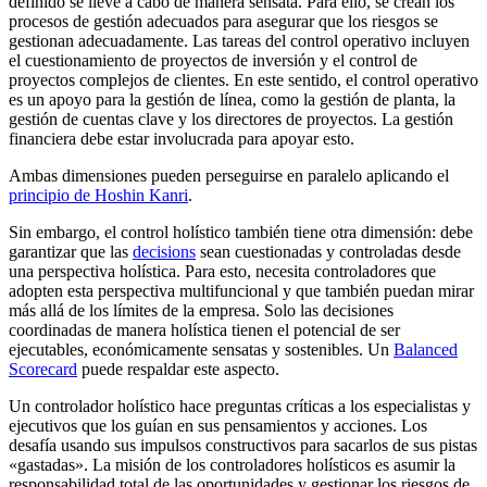
definido se lleve a cabo de manera sensata. Para ello, se crean los
procesos de gestión adecuados para asegurar que los riesgos se
gestionan adecuadamente. Las tareas del control operativo incluyen
el cuestionamiento de proyectos de inversión y el control de
proyectos complejos de clientes. En este sentido, el control operativo
es un apoyo para la gestión de línea, como la gestión de planta, la
gestión de cuentas clave y los directores de proyectos. La gestión
financiera debe estar involucrada para apoyar esto.
Ambas dimensiones pueden perseguirse en paralelo aplicando el
principio de Hoshin Kanri
.
Sin embargo, el control holístico también tiene otra dimensión: debe
garantizar que las
decisions
sean cuestionadas y controladas desde
una perspectiva holística. Para esto, necesita controladores que
adopten esta perspectiva multifuncional y que también puedan mirar
más allá de los límites de la empresa. Solo las decisiones
coordinadas de manera holística tienen el potencial de ser
ejecutables, económicamente sensatas y sostenibles. Un
Balanced
Scorecard
puede respaldar este aspecto.
Un controlador holístico hace preguntas críticas a los especialistas y
ejecutivos que los guían en sus pensamientos y acciones. Los
desafía usando sus impulsos constructivos para sacarlos de sus pistas
«gastadas». La misión de los controladores holísticos es asumir la
responsabilidad total de las oportunidades y gestionar los riesgos de