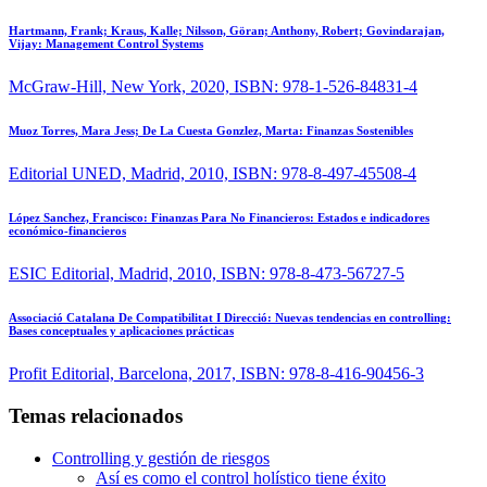
Hartmann, Frank; Kraus, Kalle; Nilsson, Göran; Anthony, Robert; Govindarajan,
Vijay:
Management Control Systems
McGraw-Hill, New York, 2020, ISBN: 978-1-526-84831-4
Muoz Torres, Mara Jess; De La Cuesta Gonzlez, Marta:
Finanzas Sostenibles
Editorial UNED, Madrid, 2010, ISBN: 978-8-497-45508-4
López Sanchez, Francisco:
Finanzas Para No Financieros: Estados e indicadores
económico-financieros
ESIC Editorial, Madrid, 2010, ISBN: 978-8-473-56727-5
Associació Catalana De Compatibilitat I Direcció:
Nuevas tendencias en controlling:
Bases conceptuales y aplicaciones prácticas
Profit Editorial, Barcelona, 2017, ISBN: 978-8-416-90456-3
Temas relacionados
Controlling y gestión de riesgos
Así es como el control holístico tiene éxito