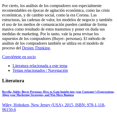
Por cierto, los análisis de los compradores son especialmente
recomendables en épocas de agitación económica, como las crisis
económicas, y de cambio social, como la era Corona. Las
estructuras, las cadenas de valor, los modelos de negocio y también
el uso de los medios de comunicación pueden cambiar de forma
masiva como resultado de estos trastornos y poner en duda sus
medidas de marketing. Por lo tanto, vale la pena revisar los
supuestos de los compradores (Buyer- personas). El método de
análisis de los compradores también se utiliza en el modelo de
proceso del
Design Thinking
.
Conviértete en socio
Literatura relacionada a este tema
Temas relacionados / Navegación
Literatura
Revella, Adele:
Buyer Personas: How to Gain Insight into your Customer’s Expectations,
Align your Marketing Strategies, and Win More Business
Wiley, Hoboken, New Jersey (USA), 2015, ISBN: 978-1-118-
96150-6