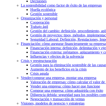
Decisiones
La sostenibilidad como factor de éxito de las empresas
Huella ecológica
Gestión sostenible
Organización y personal
Cooperación
Trabajo ágil
Gestión del cambio: definición, procedimiento, apl
Gestión de proyectos: tipos, métodos, implementac
Seguridad Laboral: Definición, Regulaciones, Imp
Financiación: cómo asegurar financieramente su empresa
Financiación interna: definición, delimitación y ej
Financiación externa: préstamos, aplazamiento y 
Influencias y efectos de la solvencia
Crisis y reestructuración
Gestión para la eliminación sostenible de las cau
Aumento de los beneficios en la crisis
Crisis aguda
Vender/comprar una empresa, montar una empresa
Valoración de empresas: cómo calcular el valor de
Vender una empresa: cómo hacer que funcione
Comprar una empresa: cómo adquirirla con éxito
Diligencia debida: seguridad para los posibles co
Negociación y transacción de ventas
Visiones, modelos de negocio y estrategias