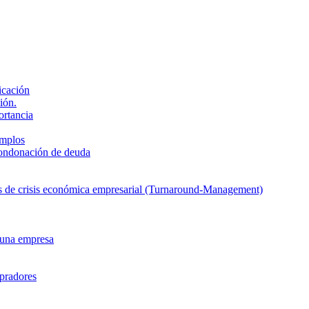
icación
ión.
ortancia
emplos
condonación de deuda
sas de crisis económica empresarial (Turnaround-Management)
 una empresa
mpradores