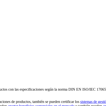
oductos con las especificaciones según la norma DIN EN ISO/IEC 17065,
aciones de productos, también se pueden certificar los
sistemas de gesti
ueden
aportar beneficios comerciales en el mercado
y también pueden
ap