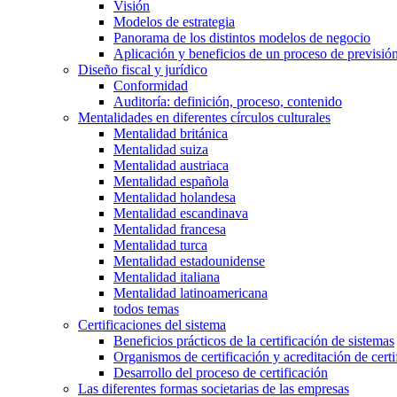
Visión
Modelos de estrategia
Panorama de los distintos modelos de negocio
Aplicación y beneficios de un proceso de previsió
Diseño fiscal y jurídico
Conformidad
Auditoría: definición, proceso, contenido
Mentalidades en diferentes círculos culturales
Mentalidad británica
Mentalidad suiza
Mentalidad austriaca
Mentalidad española
Mentalidad holandesa
Mentalidad escandinava
Mentalidad francesa
Mentalidad turca
Mentalidad estadounidense
Mentalidad italiana
Mentalidad latinoamericana
todos temas
Certificaciones del sistema
Beneficios prácticos de la certificación de sistemas
Organismos de certificación y acreditación de certi
Desarrollo del proceso de certificación
Las diferentes formas societarias de las empresas