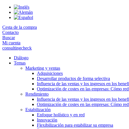
Skip
to
the
content
Cesta de la compra
Contacto
Buscar
Mi cuenta
consultingcheck
Diálogo
Temas
Marketing y ventas
Adquisiciones
Desarrollar productos de forma selectiva
Influencia de las ventas y los ingresos en los benef
Optimización de costes en las empresas: Cómo redu
Rendimiento
Influencia de las ventas y los ingresos en los benef
Optimización de costes en las empresas: Cómo redu
Estabilización
Enfoque holístico y en red
Innovación
Flexibilización para estabilizar su empresa