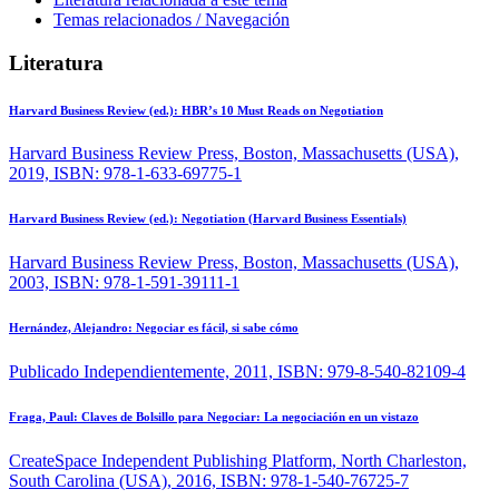
Temas relacionados / Navegación
Literatura
Harvard Business Review (ed.):
HBR’s 10 Must Reads on Negotiation
Harvard Business Review Press, Boston, Massachusetts (USA),
2019, ISBN: 978-1-633-69775-1
Harvard Business Review (ed.):
Negotiation (Harvard Business Essentials)
Harvard Business Review Press, Boston, Massachusetts (USA),
2003, ISBN: 978-1-591-39111-1
Hernández, Alejandro:
Negociar es fácil, si sabe cómo
Publicado Independientemente, 2011, ISBN: 979-8-540-82109-4
Fraga, Paul:
Claves de Bolsillo para Negociar: La negociación en un vistazo
CreateSpace Independent Publishing Platform, North Charleston,
South Carolina (USA), 2016, ISBN: 978-1-540-76725-7