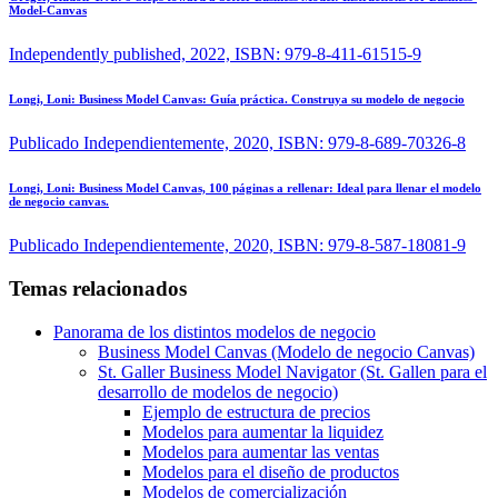
Model-Canvas
Independently published, 2022, ISBN: 979-8-411-61515-9
Longi, Loni:
Business Model Canvas: Guía práctica. Construya su modelo de negocio
Publicado Independientemente, 2020, ISBN: 979-8-689-70326-8
Longi, Loni:
Business Model Canvas, 100 páginas a rellenar: Ideal para llenar el modelo
de negocio canvas.
Publicado Independientemente, 2020, ISBN: 979-8-587-18081-9
Temas relacionados
Panorama de los distintos modelos de negocio
Business Model Canvas (Modelo de negocio Canvas)
St. Galler Business Model Navigator (St. Gallen para el
desarrollo de modelos de negocio)
Ejemplo de estructura de precios
Modelos para aumentar la liquidez
Modelos para aumentar las ventas
Modelos para el diseño de productos
Modelos de comercialización