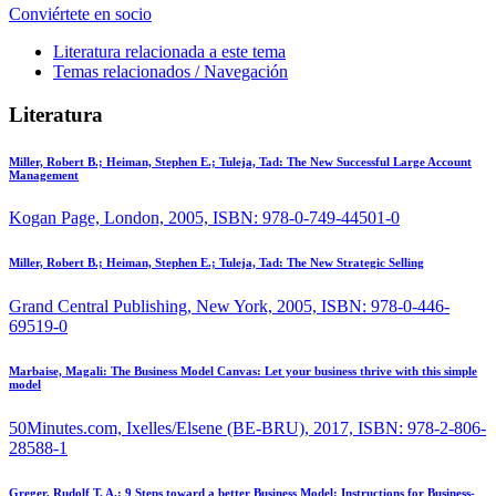
Conviértete en socio
Literatura relacionada a este tema
Temas relacionados / Navegación
Literatura
Miller, Robert B.; Heiman, Stephen E.; Tuleja, Tad:
The New Successful Large Account
Management
Kogan Page, London, 2005, ISBN: 978-0-749-44501-0
Miller, Robert B.; Heiman, Stephen E.; Tuleja, Tad:
The New Strategic Selling
Grand Central Publishing, New York, 2005, ISBN: 978-0-446-
69519-0
Marbaise, Magali:
The Business Model Canvas: Let your business thrive with this simple
model
50Minutes.com, Ixelles/Elsene (BE-BRU), 2017, ISBN: 978-2-806-
28588-1
Greger, Rudolf T. A.:
9 Steps toward a better Business Model: Instructions for Business-