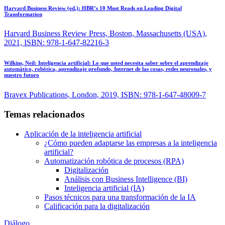
Harvard Business Review (ed.):
HBR’s 10 Must Reads on Leading Digital
Transformation
Harvard Business Review Press, Boston, Massachusetts (USA),
2021, ISBN: 978-1-647-82216-3
Wilkins, Neil:
Inteligencia artificial: Lo que usted necesita saber sobre el aprendizaje
automático, robótica, aprendizaje profundo, Internet de las cosas, redes neuronales, y
nuestro futuro
Bravex Publications, London, 2019, ISBN: 978-1-647-48009-7
Temas relacionados
Aplicación de la inteligencia artificial
¿Cómo pueden adaptarse las empresas a la inteligencia
artificial?
Automatización robótica de procesos (RPA)
Digitalización
Análisis con Business Intelligence (BI)
Inteligencia artificial (IA)
Pasos técnicos para una transformación de la IA
Calificación para la digitalización
Diálogo