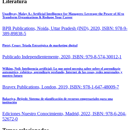
Literatura
Upadhyay, Malay A.:
Artificial Intelligence for Managers: Leverage the Power of AI to
Transform Organizations & Reshape Your Career
BPB Publications, Noida, Uttar Pradesh (IND), 2020, ISBN: 978-9-
389-89838-5
Pietri, Cesar:
Tríada Estratégica de marketing digital
Publicado Independientemente, 2020, ISBN: 979-8-574-30012-1
Wilkins, Neil:
Inteligencia artificial: Lo que usted necesita saber sobre el aprendizaje
automático, robótica, aprendizaje profundo, Internet de las cosas, redes neuronales, y
nuestro futuro
Bravex Publications, London, 2019, ISBN: 978-1-647-48009-7
Bakariya, Brijesh:
Sistema de planificación de recursos empresariales para una
institución
Ediciones Nuestro Conocimiento, Madrid, 2022, ISBN: 978-6-204-
52672-0