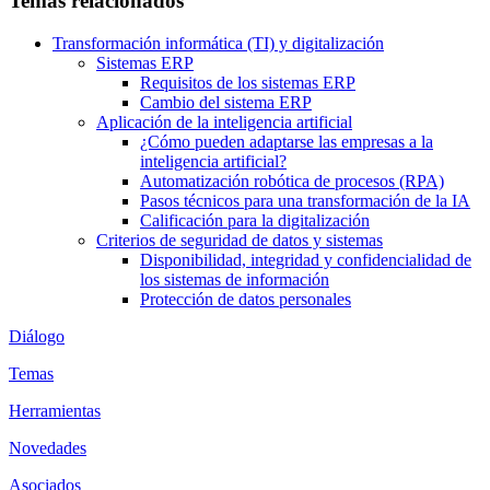
Temas relacionados
Transformación informática (TI) y digitalización
Sistemas ERP
Requisitos de los sistemas ERP
Cambio del sistema ERP
Aplicación de la inteligencia artificial
¿Cómo pueden adaptarse las empresas a la
inteligencia artificial?
Automatización robótica de procesos (RPA)
Pasos técnicos para una transformación de la IA
Calificación para la digitalización
Criterios de seguridad de datos y sistemas
Disponibilidad, integridad y confidencialidad de
los sistemas de información
Protección de datos personales
Diálogo
Temas
Herramientas
Novedades
Asociados