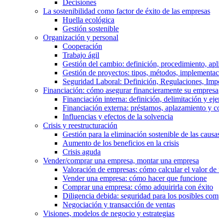
Decisiones
La sostenibilidad como factor de éxito de las empresas
Huella ecológica
Gestión sostenible
Organización y personal
Cooperación
Trabajo ágil
Gestión del cambio: definición, procedimiento, apl
Gestión de proyectos: tipos, métodos, implementac
Seguridad Laboral: Definición, Regulaciones, Imp
Financiación: cómo asegurar financieramente su empresa
Financiación interna: definición, delimitación y ej
Financiación externa: préstamos, aplazamiento y 
Influencias y efectos de la solvencia
Crisis y reestructuración
Gestión para la eliminación sostenible de las cau
Aumento de los beneficios en la crisis
Crisis aguda
Vender/comprar una empresa, montar una empresa
Valoración de empresas: cómo calcular el valor de
Vender una empresa: cómo hacer que funcione
Comprar una empresa: cómo adquirirla con éxito
Diligencia debida: seguridad para los posibles co
Negociación y transacción de ventas
Visiones, modelos de negocio y estrategias