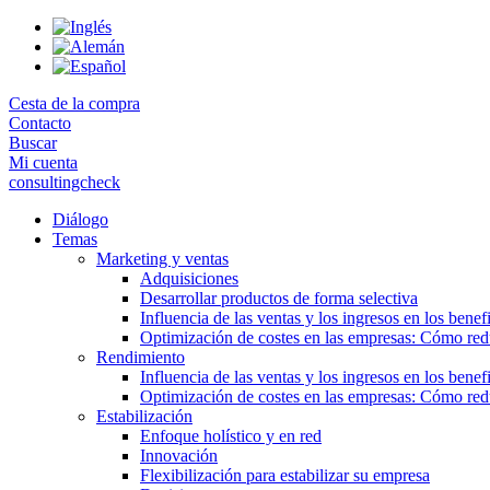
Skip
to
the
content
Cesta de la compra
Contacto
Buscar
Mi cuenta
consultingcheck
Diálogo
Temas
Marketing y ventas
Adquisiciones
Desarrollar productos de forma selectiva
Influencia de las ventas y los ingresos en los benef
Optimización de costes en las empresas: Cómo redu
Rendimiento
Influencia de las ventas y los ingresos en los benef
Optimización de costes en las empresas: Cómo redu
Estabilización
Enfoque holístico y en red
Innovación
Flexibilización para estabilizar su empresa