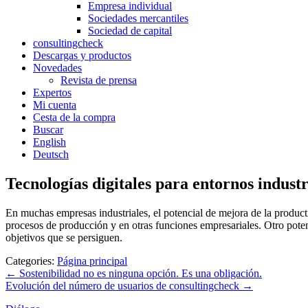
Empresa individual
Sociedades mercantiles
Sociedad de capital
consultingcheck
Descargas y productos
Novedades
Revista de prensa
Expertos
Mi cuenta
Cesta de la compra
Buscar
English
Deutsch
Tecnologías digitales para entornos industr
En muchas empresas industriales, el potencial de mejora de la produc
procesos de producción y en otras funciones empresariales. Otro pote
objetivos que se persiguen.
Categories:
Página principal
Navegación
←
Sostenibilidad no es ninguna opción. Es una obligación.
Evolución del número de usuarios de consultingcheck
→
de