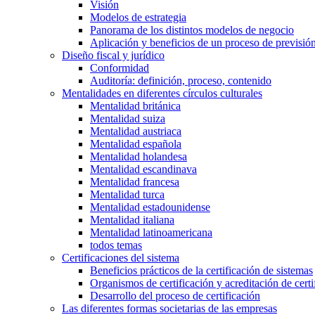
Visión
Modelos de estrategia
Panorama de los distintos modelos de negocio
Aplicación y beneficios de un proceso de previsió
Diseño fiscal y jurídico
Conformidad
Auditoría: definición, proceso, contenido
Mentalidades en diferentes círculos culturales
Mentalidad británica
Mentalidad suiza
Mentalidad austriaca
Mentalidad española
Mentalidad holandesa
Mentalidad escandinava
Mentalidad francesa
Mentalidad turca
Mentalidad estadounidense
Mentalidad italiana
Mentalidad latinoamericana
todos temas
Certificaciones del sistema
Beneficios prácticos de la certificación de sistemas
Organismos de certificación y acreditación de certi
Desarrollo del proceso de certificación
Las diferentes formas societarias de las empresas