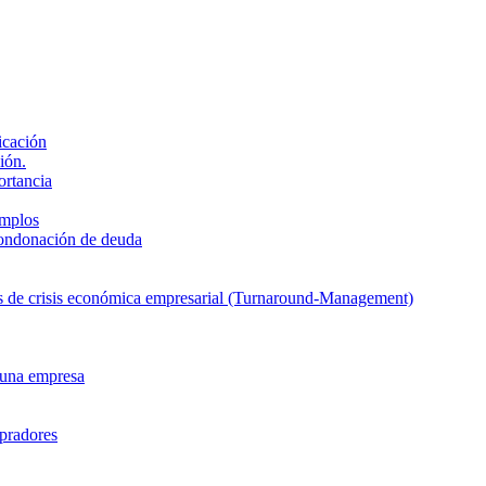
icación
ión.
ortancia
emplos
condonación de deuda
sas de crisis económica empresarial (Turnaround-Management)
 una empresa
mpradores