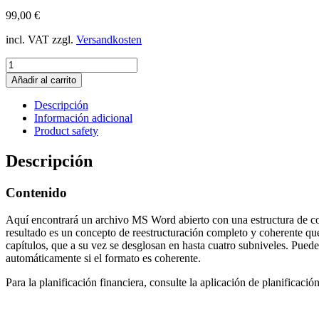
99,00
€
incl. VAT
zzgl.
Versandkosten
Presentación
de
Añadir al carrito
un
concepto
Descripción
de
Información adicional
reurbanización
Product safety
cantidad
Descripción
Contenido
Aquí encontrará un archivo MS Word abierto con una estructura de con
resultado es un concepto de reestructuración completo y coherente que 
capítulos, que a su vez se desglosan en hasta cuatro subniveles. Puede a
automáticamente si el formato es coherente.
Para la planificación financiera, consulte la aplicación de planificaci