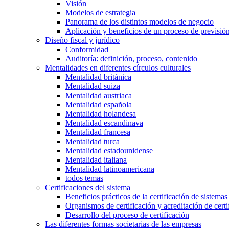
Visión
Modelos de estrategia
Panorama de los distintos modelos de negocio
Aplicación y beneficios de un proceso de previsió
Diseño fiscal y jurídico
Conformidad
Auditoría: definición, proceso, contenido
Mentalidades en diferentes círculos culturales
Mentalidad británica
Mentalidad suiza
Mentalidad austriaca
Mentalidad española
Mentalidad holandesa
Mentalidad escandinava
Mentalidad francesa
Mentalidad turca
Mentalidad estadounidense
Mentalidad italiana
Mentalidad latinoamericana
todos temas
Certificaciones del sistema
Beneficios prácticos de la certificación de sistemas
Organismos de certificación y acreditación de certi
Desarrollo del proceso de certificación
Las diferentes formas societarias de las empresas