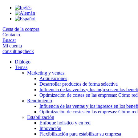
Skip
to
the
content
Cesta de la compra
Contacto
Buscar
Mi cuenta
consultingcheck
Diálogo
Temas
Marketing y ventas
Adquisiciones
Desarrollar productos de forma selectiva
Influencia de las ventas y los ingresos en los benef
Optimización de costes en las empresas: Cómo redu
Rendimiento
Influencia de las ventas y los ingresos en los benef
Optimización de costes en las empresas: Cómo redu
Estabilización
Enfoque holístico y en red
Innovación
Flexibilización para estabilizar su empresa