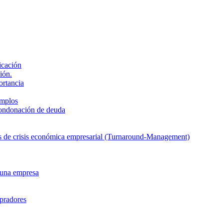
icación
ión.
ortancia
emplos
condonación de deuda
sas de crisis económica empresarial (Turnaround-Management)
 una empresa
mpradores