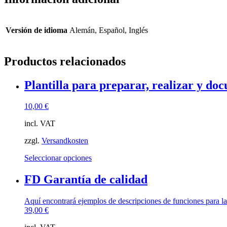
Versión de idioma
Alemán, Español, Inglés
Productos relacionados
Plantilla para preparar, realizar y do
10,00
€
incl. VAT
zzgl.
Versandkosten
Este
Seleccionar opciones
producto
tiene
FD Garantía de calidad
múltiples
variantes.
Aquí encontrará ejemplos de descripciones de funciones para l
Las
39,00
€
opciones
se