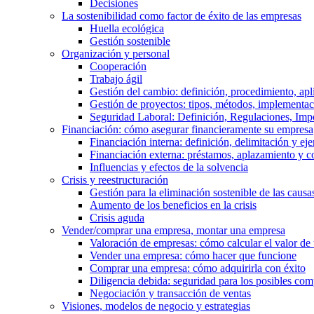
Decisiones
La sostenibilidad como factor de éxito de las empresas
Huella ecológica
Gestión sostenible
Organización y personal
Cooperación
Trabajo ágil
Gestión del cambio: definición, procedimiento, apl
Gestión de proyectos: tipos, métodos, implementac
Seguridad Laboral: Definición, Regulaciones, Imp
Financiación: cómo asegurar financieramente su empresa
Financiación interna: definición, delimitación y ej
Financiación externa: préstamos, aplazamiento y 
Influencias y efectos de la solvencia
Crisis y reestructuración
Gestión para la eliminación sostenible de las cau
Aumento de los beneficios en la crisis
Crisis aguda
Vender/comprar una empresa, montar una empresa
Valoración de empresas: cómo calcular el valor de
Vender una empresa: cómo hacer que funcione
Comprar una empresa: cómo adquirirla con éxito
Diligencia debida: seguridad para los posibles co
Negociación y transacción de ventas
Visiones, modelos de negocio y estrategias