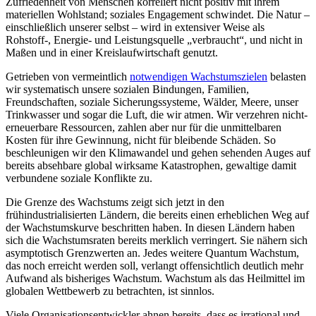
Zufriedenheit von Menschen korreliert nicht positiv mit ihrem
materiellen Wohlstand; soziales Engagement schwindet. Die Natur –
einschließlich unserer selbst – wird in extensiver Weise als
Rohstoff-, Energie- und Leistungsquelle „verbraucht“, und nicht in
Maßen und in einer Kreislaufwirtschaft genutzt.
Getrieben von vermeintlich
notwendigen Wachstumszielen
belasten
wir systematisch unsere sozialen Bindungen, Familien,
Freundschaften, soziale Sicherungssysteme, Wälder, Meere, unser
Trinkwasser und sogar die Luft, die wir atmen. Wir verzehren nicht-
erneuerbare Ressourcen, zahlen aber nur für die unmittelbaren
Kosten für ihre Gewinnung, nicht für bleibende Schäden. So
beschleunigen wir den Klimawandel und gehen sehenden Auges auf
bereits absehbare global wirksame Katastrophen, gewaltige damit
verbundene soziale Konflikte zu.
Die Grenze des Wachstums zeigt sich jetzt in den
frühindustrialisierten Ländern, die bereits einen erheblichen Weg auf
der Wachstumskurve beschritten haben. In diesen Ländern haben
sich die Wachstumsraten bereits merklich verringert. Sie nähern sich
asymptotisch Grenzwerten an. Jedes weitere Quantum Wachstum,
das noch erreicht werden soll, verlangt offensichtlich deutlich mehr
Aufwand als bisheriges Wachstum. Wachstum als das Heilmittel im
globalen Wettbewerb zu betrachten, ist sinnlos.
Viele Organisationsentwickler ahnen bereits, dass es irrational und