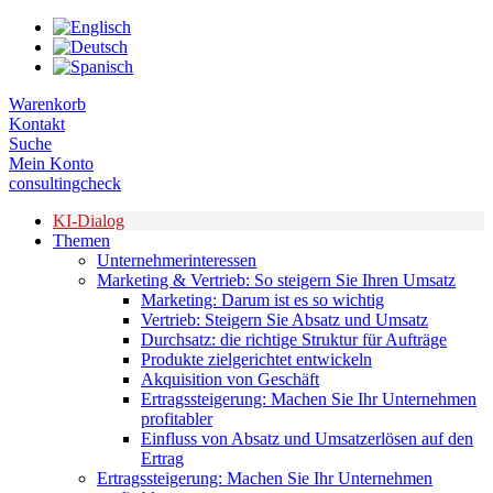
Zum
Inhalt
springen
Warenkorb
Kontakt
Suche
Mein Konto
consultingcheck
KI-Dialog
Themen
Unternehmerinteressen
Marketing & Vertrieb: So steigern Sie Ihren Umsatz
Marketing: Darum ist es so wichtig
Vertrieb: Steigern Sie Absatz und Umsatz
Durchsatz: die richtige Struktur für Aufträge
Produkte zielgerichtet entwickeln
Akquisition von Geschäft
Ertragssteigerung: Machen Sie Ihr Unternehmen
profitabler
Einfluss von Absatz und Umsatzerlösen auf den
Ertrag
Ertragssteigerung: Machen Sie Ihr Unternehmen