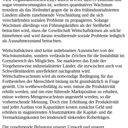
sogar verantwortungslos ist, weiteres quantitatives Wachstum
trotzdem als das Heilmittel gegen die in den frühindustrialisierten
Ländern allseits zunehmende Verschuldung und die sich
verschärfenden sozialen Probleme zu propagieren. Solange
Wachstum allerdings von Führungskräften als der Stellhebel
betrachtet wird, muss die Gesellschaft Wirtschaftskrisen als solche
hinnehmen und wird daraus resultierende soziale Probleme lediglich
als Ausnahmezustand betrachten.
Wirtschaftskrisen sind keine unliebsamen Ausrutscher von der
Wachstumsbahn, sondern verlässliche Zeichen für die Instabilität im
Grenzbereich des Möglichen. Sie markieren das Ende der
Vorgehensweise industrialisierter Länder, die inzwischen auch von
Schwellenländern unreflektiert nachgeahmt wird.
Wirtschaftswachstum wird als notwendige Bedingung für das
Fortbestehen der Menschheit bislang nicht grundsätzlich in Frage
gestellt. Um wettbewerbsfähig zu sein, müsse die Produktivität
erhöht werden, und um eine führende Marktposition zu erhalten,
müsse weiteres Mengenwachstum angestrebt werden, so die
vorherrschende Meinung. Doch eine Erhöhung der Produktivität
und jeder Ausbau von Kapazitäten kosten zunächst Geld und
erhöhen in stagnierenden Absatzmärkten die Kapital- und die
Vermarktungskosten bei tendenziell sinkenden Roherträgen.
Die zunehmende Belastung unserer Umwelt und unserer