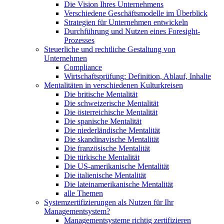
Die Vision Ihres Unternehmens
Verschiedene Geschäftsmodelle im Überblick
Strategien für Unternehmen entwickeln
Durchführung und Nutzen eines Foresight-
Prozesses
Steuerliche und rechtliche Gestaltung von
Unternehmen
Compliance
Wirtschaftsprüfung: Definition, Ablauf, Inhalte
Mentalitäten in verschiedenen Kulturkreisen
Die britische Mentalität
Die schweizerische Mentalität
Die österreichische Mentalität
Die spanische Mentalität
Die niederländische Mentalität
Die skandinavische Mentalität
Die französische Mentalität
Die türkische Mentalität
Die US-amerikanische Mentalität
Die italienische Mentalität
Die lateinamerikanische Mentalität
alle Themen
Systemzertifizierungen als Nutzen für Ihr
Managementsystem?
Managementsysteme richtig zertifizieren