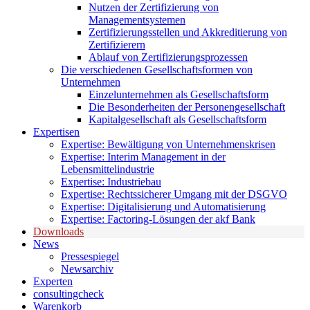
Nutzen der Zertifizierung von
Managementsystemen
Zertifizierungsstellen und Akkreditierung von
Zertifizierern
Ablauf von Zertifizierungsprozessen
Die verschiedenen Gesellschaftsformen von
Unternehmen
Einzelunternehmen als Gesellschaftsform
Die Besonderheiten der Personengesellschaft
Kapitalgesellschaft als Gesellschaftsform
Expertisen
Expertise: Bewältigung von Unternehmenskrisen
Expertise: Interim Management in der
Lebensmittelindustrie
Expertise: Industriebau
Expertise: Rechtssicherer Umgang mit der DSGVO
Expertise: Digitalisierung und Automatisierung
Expertise: Factoring-Lösungen der akf Bank
Downloads
News
Pressespiegel
Newsarchiv
Experten
consultingcheck
Warenkorb