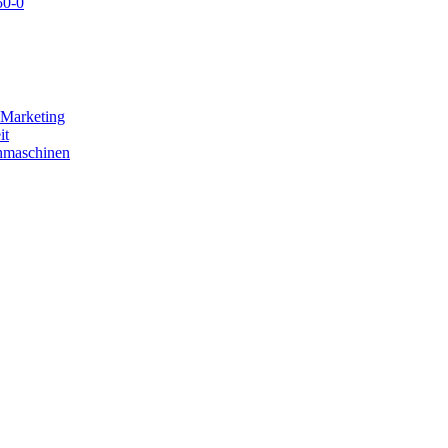
50-0
-Marketing
it
chmaschinen