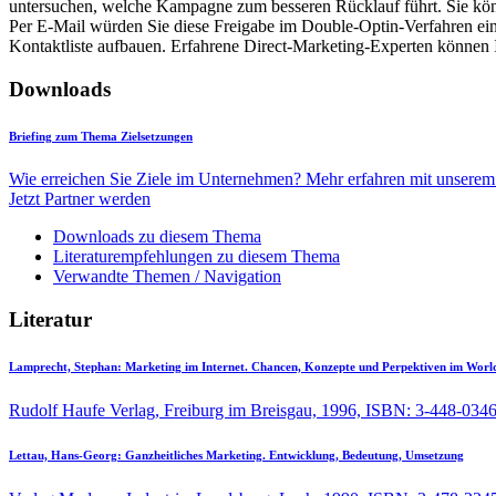
untersuchen, welche Kampagne zum besseren Rücklauf führt. Sie könne
Per E-Mail würden Sie diese Freigabe im Double-Optin-Verfahren ein
Kontaktliste aufbauen. Erfahrene Direct-Marketing-Experten können 
Downloads
Briefing zum Thema Zielsetzungen
Wie erreichen Sie Ziele im Unternehmen? Mehr erfahren mit unserem 
Jetzt Partner werden
Downloads zu diesem Thema
Literaturempfehlungen zu diesem Thema
Verwandte Themen / Navigation
Literatur
Lamprecht, Stephan:
Marketing im Internet. Chancen, Konzepte und Perpektiven im Wor
Rudolf Haufe Verlag, Freiburg im Breisgau, 1996, ISBN: 3-448-034
Lettau, Hans-Georg:
Ganzheitliches Marketing. Entwicklung, Bedeutung, Umsetzung