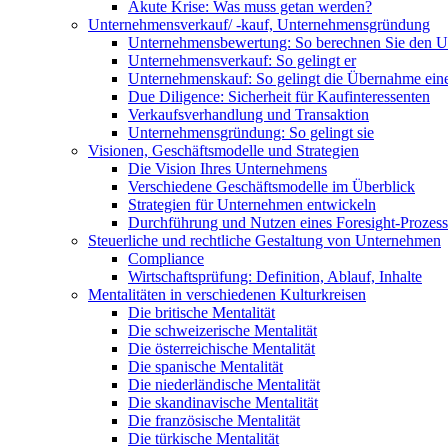
Akute Krise: Was muss getan werden?
Unternehmensverkauf/ -kauf, Unternehmensgründung
Unternehmensbewertung: So berechnen Sie den 
Unternehmensverkauf: So gelingt er
Unternehmenskauf: So gelingt die Übernahme ei
Due Diligence: Sicherheit für Kaufinteressenten
Verkaufsverhandlung und Transaktion
Unternehmensgründung: So gelingt sie
Visionen, Geschäftsmodelle und Strategien
Die Vision Ihres Unternehmens
Verschiedene Geschäftsmodelle im Überblick
Strategien für Unternehmen entwickeln
Durchführung und Nutzen eines Foresight-Prozess
Steuerliche und rechtliche Gestaltung von Unternehmen
Compliance
Wirtschaftsprüfung: Definition, Ablauf, Inhalte
Mentalitäten in verschiedenen Kulturkreisen
Die britische Mentalität
Die schweizerische Mentalität
Die österreichische Mentalität
Die spanische Mentalität
Die niederländische Mentalität
Die skandinavische Mentalität
Die französische Mentalität
Die türkische Mentalität