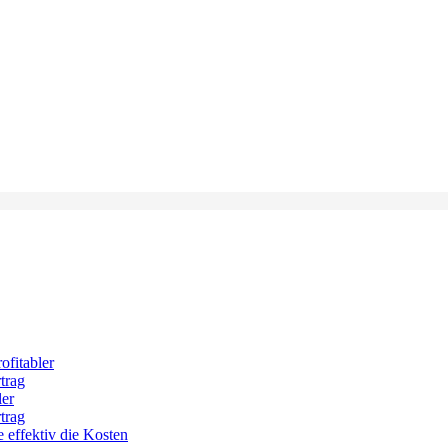
ofitabler
trag
ler
trag
 effektiv die Kosten