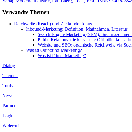
Verlag Moderne Industrie, Landsberg, Lech, 1990, ISBN: 3-478-224
Verwandte Themen
Reichweite (Reach) und Zielkundenfokus
Inbound-Marketing: Definition, Maßnahmen, Literatur
Search Engine Marketing (SEM): Suchmaschinen
Public Relations: die klassische Öffentlichkeitsarbe
Website und SEO: organische Reichweite via Su
Was ist Outbound-Marketing?
Was ist Direct Marketing?
Dialog
Themen
Tools
News
Partner
Login
Widerruf