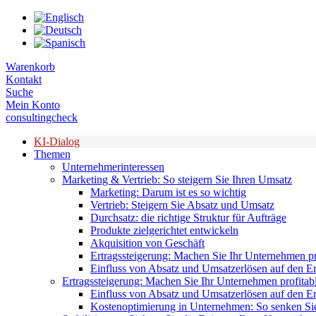
Zum
Inhalt
springen
Warenkorb
Kontakt
Suche
Mein Konto
consultingcheck
KI-Dialog
Themen
Unternehmerinteressen
Marketing & Vertrieb: So steigern Sie Ihren Umsatz
Marketing: Darum ist es so wichtig
Vertrieb: Steigern Sie Absatz und Umsatz
Durchsatz: die richtige Struktur für Aufträge
Produkte zielgerichtet entwickeln
Akquisition von Geschäft
Ertragssteigerung: Machen Sie Ihr Unternehmen pr
Einfluss von Absatz und Umsatzerlösen auf den Er
Ertragssteigerung: Machen Sie Ihr Unternehmen profitab
Einfluss von Absatz und Umsatzerlösen auf den Er
Kostenoptimierung in Unternehmen: So senken Sie