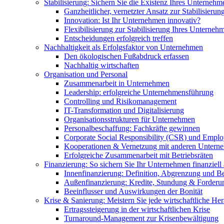
Stabilisierung: Sichern Sie die Existenz Ihres Unternehm
Ganzheitlicher, vernetzter Ansatz zur Stabilisierun
Innovation: Ist Ihr Unternehmen innovativ?
Flexibilisierung zur Stabilisierung Ihres Unterneh
Entscheidungen erfolgreich treffen
Nachhaltigkeit als Erfolgsfaktor von Unternehmen
Den ökologischen Fußabdruck erfassen
Nachhaltig wirtschaften
Organisation und Personal
Zusammenarbeit in Unternehmen
Leadership: erfolgreiche Unternehmensführung
Controlling und Risikomanagement
IT-Transformation und Digitalisierung
Organisationsstrukturen für Unternehmen
Personalbeschaffung: Fachkräfte gewinnen
Corporate Social Responsibility (CSR) und Empl
Kooperationen & Vernetzung mit anderen Untern
Erfolgreiche Zusammenarbeit mit Betriebsräten
Finanzierung: So sichern Sie Ihr Unternehmen finanziell
Innenfinanzierung: Definition, Abgrenzung und Be
Außenfinanzierung: Kredite, Stundung & Forderun
Beeinflusser und Auswirkungen der Bonität
Krise & Sanierung: Meistern Sie jede wirtschaftliche He
Ertragssteigerung in der wirtschaftlichen Krise
Turnaround-Management zur Krisenbewältigung