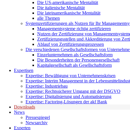
Die US-amerikanische Mentalität
Die italienische Mentalität
Die lateinamerikanische Mentalität
alle Themen
Systemzertifizierungen als Nutzen für Ihr Managements
Managementsysteme richtig zertifizieren
Nutzen der Zertifizierung von Managementsystem
Zertifizierungsstellen und Akkreditierung von Zerti
Ablauf von Zertifizierungsprozessen
Die verschiedenen Gesellschaftsformen von Unternehm
Einzelunternehmen als Gesellschaftsform
Die Besonderheiten der Personengesellschaft
Kapitalgesellschaft als Gesellschaftsform
Expertisen
Expertise: Bewältigung von Unternehmenskrisen
Expertise: Interim Management in der Lebensmittelindust
Expertise: Industriebau
Expertise: Rechtssicherer Umgang mit der DSGVO
Expertise: Digitalisierung und Automatisierung
Expertise: Factoring-Lösungen der akf Bank
Downloads
News
Pressespiegel
Newsarchiv
Experten