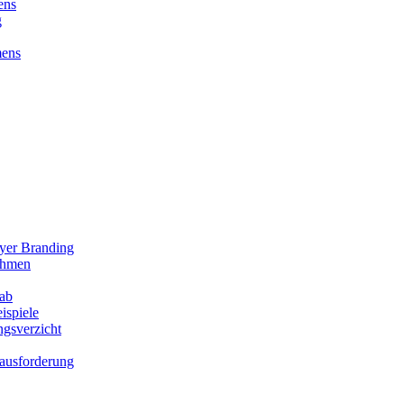
ens
g
mens
oyer Branding
ehmen
 ab
ispiele
gsverzicht
rausforderung