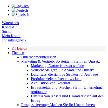
Zum
Inhalt
springen
Warenkorb
Kontakt
Suche
Mein Konto
consultingcheck
KI-Dialog
Themen
Unternehmerinteressen
Marketing & Vertrieb: So steigern Sie Ihren Umsatz
Marketing: Darum ist es so wichtig
Vertrieb: Steigern Sie Absatz und Umsatz
Durchsatz: die richtige Struktur für Aufträge
Produkte zielgerichtet entwickeln
Akquisition von Geschäft
Ertragssteigerung: Machen Sie Ihr Unternehmen
profitabler
Einfluss von Absatz und Umsatzerlösen auf den
Ertrag
Ertragssteigerung: Machen Sie Ihr Unternehmen