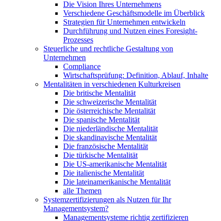
Die Vision Ihres Unternehmens
Verschiedene Geschäftsmodelle im Überblick
Strategien für Unternehmen entwickeln
Durchführung und Nutzen eines Foresight-
Prozesses
Steuerliche und rechtliche Gestaltung von
Unternehmen
Compliance
Wirtschaftsprüfung: Definition, Ablauf, Inhalte
Mentalitäten in verschiedenen Kulturkreisen
Die britische Mentalität
Die schweizerische Mentalität
Die österreichische Mentalität
Die spanische Mentalität
Die niederländische Mentalität
Die skandinavische Mentalität
Die französische Mentalität
Die türkische Mentalität
Die US-amerikanische Mentalität
Die italienische Mentalität
Die lateinamerikanische Mentalität
alle Themen
Systemzertifizierungen als Nutzen für Ihr
Managementsystem?
Managementsysteme richtig zertifizieren