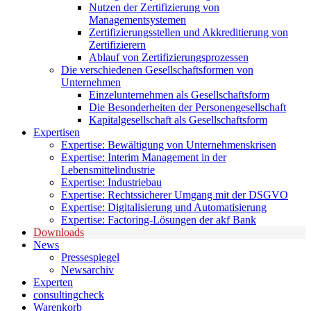
Nutzen der Zertifizierung von
Managementsystemen
Zertifizierungsstellen und Akkreditierung von
Zertifizierern
Ablauf von Zertifizierungsprozessen
Die verschiedenen Gesellschaftsformen von
Unternehmen
Einzelunternehmen als Gesellschaftsform
Die Besonderheiten der Personengesellschaft
Kapitalgesellschaft als Gesellschaftsform
Expertisen
Expertise: Bewältigung von Unternehmenskrisen
Expertise: Interim Management in der
Lebensmittelindustrie
Expertise: Industriebau
Expertise: Rechtssicherer Umgang mit der DSGVO
Expertise: Digitalisierung und Automatisierung
Expertise: Factoring-Lösungen der akf Bank
Downloads
News
Pressespiegel
Newsarchiv
Experten
consultingcheck
Warenkorb