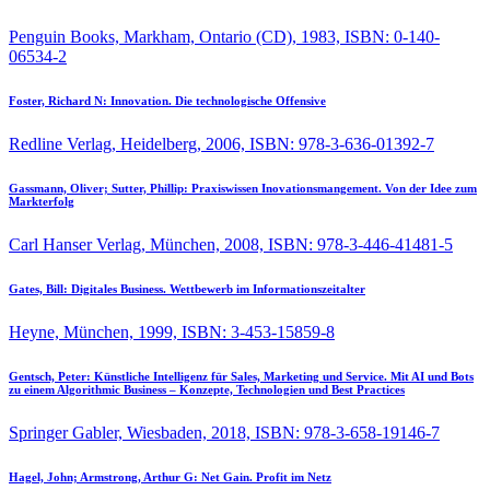
Penguin Books, Markham, Ontario (CD), 1983, ISBN: 0-140-
06534-2
Foster, Richard N:
Innovation. Die technologische Offensive
Redline Verlag, Heidelberg, 2006, ISBN: 978-3-636-01392-7
Gassmann, Oliver; Sutter, Phillip:
Praxiswissen Inovationsmangement. Von der Idee zum
Markterfolg
Carl Hanser Verlag, München, 2008, ISBN: 978-3-446-41481-5
Gates, Bill:
Digitales Business. Wettbewerb im Informationszeitalter
Heyne, München, 1999, ISBN: 3-453-15859-8
Gentsch, Peter:
Künstliche Intelligenz für Sales, Marketing und Service. Mit AI und Bots
zu einem Algorithmic Business – Konzepte, Technologien und Best Practices
Springer Gabler, Wiesbaden, 2018, ISBN: 978-3-658-19146-7
Hagel, John; Armstrong, Arthur G:
Net Gain. Profit im Netz