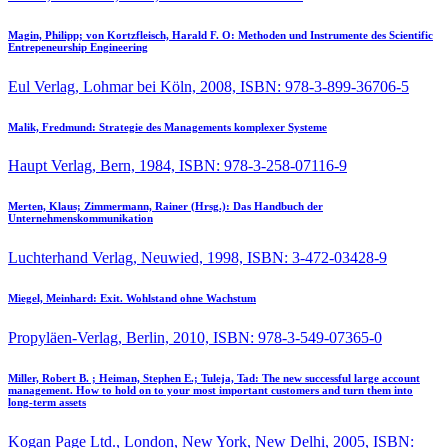
Magin, Philipp; von Kortzfleisch, Harald F. O:
Methoden und Instrumente des Scientific
Entrepeneurship Engineering
Eul Verlag, Lohmar bei Köln, 2008, ISBN: 978-3-899-36706-5
Malik, Fredmund:
Strategie des Managements komplexer Systeme
Haupt Verlag, Bern, 1984, ISBN: 978-3-258-07116-9
Merten, Klaus; Zimmermann, Rainer (Hrsg.):
Das Handbuch der
Unternehmenskommunikation
Luchterhand Verlag, Neuwied, 1998, ISBN: 3-472-03428-9
Miegel, Meinhard:
Exit. Wohlstand ohne Wachstum
Propyläen-Verlag, Berlin, 2010, ISBN: 978-3-549-07365-0
Miller, Robert B. ; Heiman, Stephen E.; Tuleja, Tad:
The new successful large account
management. How to hold on to your most important customers and turn them into
long-term assets
Kogan Page Ltd., London, New York, New Delhi, 2005, ISBN: