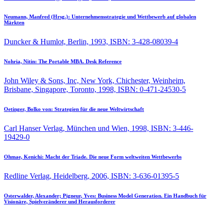
Neumann, Manfred (Hrsg.):
Unternehmensstrategie und Wettbewerb auf globalen
Märkten
Duncker & Humlot, Berlin, 1993, ISBN: 3-428-08039-4
Nohria, Nitin:
The Portable MBA. Desk Reference
John Wiley & Sons, Inc, New York, Chichester, Weinheim,
Brisbane, Singapore, Toronto, 1998, ISBN: 0-471-24530-5
Oetinger, Bolko von:
Strategien für die neue Weltwirtschaft
Carl Hanser Verlag, München und Wien, 1998, ISBN: 3-446-
19429-0
Ohmae, Kenichi:
Macht der Triade. Die neue Form weltweiten Wettbewerbs
Redline Verlag, Heidelberg, 2006, ISBN: 3-636-01395-5
Osterwalder, Alexander; Pigneur, Yves:
Business Model Generation. Ein Handbuch für
Visionäre, Spielveränderer und Herausforderer