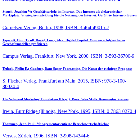
Steuck, Joachim W:
Geschäftserfolg im Internet. Das Internet als elektronischer
Marktplatz. Strategieentwicklung für die Nutzung des Internet. Geführte Internet-Touren
Cornelsen Verlag, Berlin, 1998, ISBN: 3-464-49015-7
Tapscott, Don; Ticoll, David; Lowy, Alex:
Digital Capital. Von den erfolgreichsten
Geschäftsmodellen profitieren
Campus Verlag, Frankfurt, New York, 2000, ISBN: 3-593-36700-9
Tetlock, Philip E.; Gardner, Dan:
Super Forecasting. Die Kunst der richtigen Prognose
S. Fischer Verlag, Frankfurt am Main, 2015, ISBN: 978-3-100-
80024-4
The Sales and Marketing Foundation (Hrsg.):
Basic Sales Skills. Business-to-Business
Irwin, Burr Ridge (Illinois), New York, 1995, ISBN: 0-7863-0270-4
Thommen, Jean-Paul:
Managementorientierte Betriebswirtschaftslehre
Versus, Zürich, 1996, ISBN: 3-908-14344-6