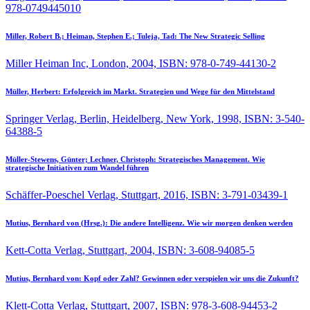
978-0749445010
Miller, Robert B.; Heiman, Stephen E.; Tuleja, Tad:
The New Strategic Selling
Miller Heiman Inc, London, 2004, ISBN: 978-0-749-44130-2
Müller, Herbert:
Erfolgreich im Markt. Strategien und Wege für den Mittelstand
Springer Verlag, Berlin, Heidelberg, New York, 1998, ISBN: 3-540-
64388-5
Müller-Stewens, Günter; Lechner, Christoph:
Strategisches Management. Wie
strategische Initiativen zum Wandel führen
Schäffer-Poeschel Verlag, Stuttgart, 2016, ISBN: 3-791-03439-1
Mutius, Bernhard von (Hrsg.):
Die andere Intelligenz. Wie wir morgen denken werden
Kett-Cotta Verlag, Stuttgart, 2004, ISBN: 3-608-94085-5
Mutius, Bernhard von:
Kopf oder Zahl? Gewinnen oder verspielen wir uns die Zukunft?
Klett-Cotta Verlag, Stuttgart, 2007, ISBN: 978-3-608-94453-2