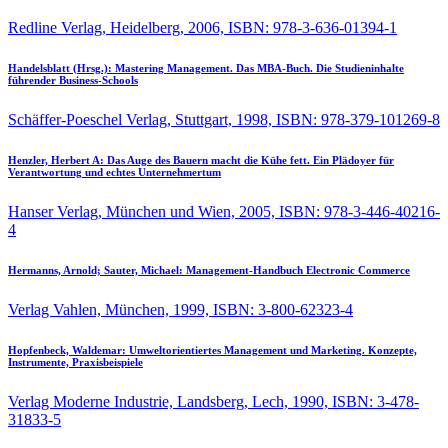
Redline Verlag, Heidelberg, 2006, ISBN: 978-3-636-01394-1
Handelsblatt (Hrsg.):
Mastering Management. Das MBA-Buch. Die Studieninhalte
führender Business-Schools
Schäffer-Poeschel Verlag, Stuttgart, 1998, ISBN: 978-379-101269-8
Henzler, Herbert A:
Das Auge des Bauern macht die Kühe fett. Ein Plädoyer für
Verantwortung und echtes Unternehmertum
Hanser Verlag, München und Wien, 2005, ISBN: 978-3-446-40216-
4
Hermanns, Arnold; Sauter, Michael:
Management-Handbuch Electronic Commerce
Verlag Vahlen, München, 1999, ISBN: 3-800-62323-4
Hopfenbeck, Waldemar:
Umweltorientiertes Management und Marketing. Konzepte,
Instrumente, Praxisbeispiele
Verlag Moderne Industrie, Landsberg, Lech, 1990, ISBN: 3-478-
31833-5