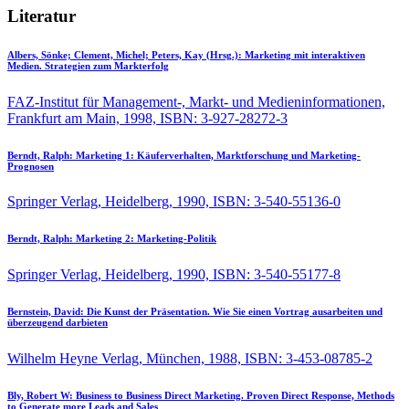
Literatur
Albers, Sönke; Clement, Michel; Peters, Kay (Hrsg.):
Marketing mit interaktiven
Medien. Strategien zum Markterfolg
FAZ-Institut für Management-, Markt- und Medieninformationen,
Frankfurt am Main, 1998, ISBN: 3-927-28272-3
Berndt, Ralph:
Marketing 1: Käuferverhalten, Marktforschung und Marketing-
Prognosen
Springer Verlag, Heidelberg, 1990, ISBN: 3-540-55136-0
Berndt, Ralph:
Marketing 2: Marketing-Politik
Springer Verlag, Heidelberg, 1990, ISBN: 3-540-55177-8
Bernstein, David:
Die Kunst der Präsentation. Wie Sie einen Vortrag ausarbeiten und
überzeugend darbieten
Wilhelm Heyne Verlag, München, 1988, ISBN: 3-453-08785-2
Bly, Robert W:
Business to Business Direct Marketing. Proven Direct Response, Methods
to Generate more Leads and Sales