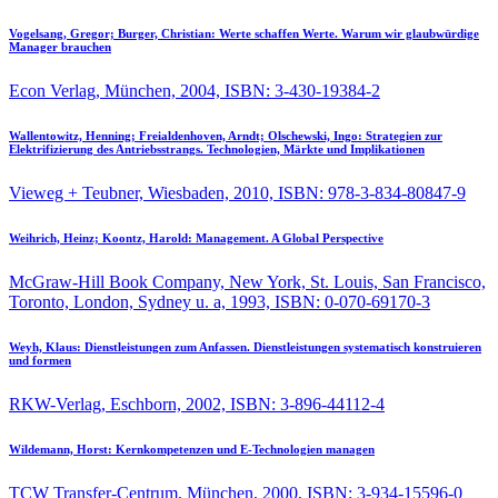
Vogelsang, Gregor; Burger, Christian:
Werte schaffen Werte. Warum wir glaubwürdige
Manager brauchen
Econ Verlag, München, 2004, ISBN: 3-430-19384-2
Wallentowitz, Henning; Freialdenhoven, Arndt; Olschewski, Ingo:
Strategien zur
Elektrifizierung des Antriebsstrangs. Technologien, Märkte und Implikationen
Vieweg + Teubner, Wiesbaden, 2010, ISBN: 978-3-834-80847-9
Weihrich, Heinz; Koontz, Harold:
Management. A Global Perspective
McGraw-Hill Book Company, New York, St. Louis, San Francisco,
Toronto, London, Sydney u. a, 1993, ISBN: 0-070-69170-3
Weyh, Klaus:
Dienstleistungen zum Anfassen. Dienstleistungen systematisch konstruieren
und formen
RKW-Verlag, Eschborn, 2002, ISBN: 3-896-44112-4
Wildemann, Horst:
Kernkompetenzen und E-Technologien managen
TCW Transfer-Centrum, München, 2000, ISBN: 3-934-15596-0