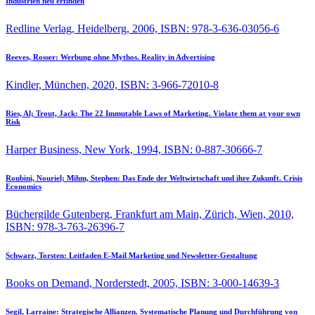
Industrien neu erfinden
Redline Verlag, Heidelberg, 2006, ISBN: 978-3-636-03056-6
Reeves, Rosser:
Werbung ohne Mythos. Reality in Advertising
Kindler, München, 2020, ISBN: 3-966-72010-8
Ries, Al; Trout, Jack:
The 22 Immutable Laws of Marketing. Violate them at your own
Risk
Harper Business, New York, 1994, ISBN: 0-887-30666-7
Roubini, Nouriel; Mihm, Stephen:
Das Ende der Weltwirtschaft und ihre Zukunft. Crisis
Economics
Büchergilde Gutenberg, Frankfurt am Main, Zürich, Wien, 2010,
ISBN: 978-3-763-26396-7
Schwarz, Torsten:
Leitfaden E-Mail Marketing und Newsletter-Gestaltung
Books on Demand, Norderstedt, 2005, ISBN: 3-000-14639-3
Segil, Larraine:
Strategische Allianzen. Systematische Planung und Durchführung von