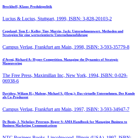
Brockhoff, Klaus:
Produktpolitik
Lucius & Lucius, Stuttgart, 1999, ISBN: 3-828-20103-2
Copeland, Tom E.; Koller, Tim; Murrin, Jack:
Unternehmenswert. Methoden und
Strategien für eine wertorientierte Unternehmensführung
Campus Verlag, Frankfurt am Main, 1998, ISBN: 3-593-35779-8
d'Aveni, Richard A:
Hyper-Competition. Managing the Dynamics of Strategic
Maneuvering
The Free Press, Maximillan Inc, New York, 1994, ISBN: 0-029-
06938-6
Davidow, Wiliam H.; Malone, Michael S. (Hrsg.):
Das virtuelle Unternehmen. Der Kunde
als Co-Produzent
Campus Verlag, Frankfurt am Main, 1997, ISBN: 3-593-34947-7
De Bonis, J. Nicholas; Peterson, Roger S:
AMA Handbook for Managing Business to
Business Marketing Communications
NTC Business Books, Lincolnwood, Illinois (USA), 1997, ISBN: