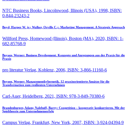
NTC Business Books, Lincolnwood, Illinois (USA), 1998, ISBN:
0-844-23243-2
Boyd, Harper W. jr.; Walker, Orville C.;:
Marketing Management. A Strategic Approach
Willford Press, Homewood (Ilinois), Boston (MA), 2020, ISBN: 1-
682-85768-9
Boysen, Werner:
Business Development. Konzepte und Anregungen aus der Praxis für die
Praxis
pro literatur Verlag, Koblenz, 2006, ISBN: 3-866-11160-6
Boysen, Werner:
Managementkybernetik. 12 praxisorientierte Ansätze für die
Transformation zum resilienten Unternehmen
Carl-Auer, Heidelberg, 2021, ISBN: 978-3-849-70380-6
Brandenburger, Adam; Nalebuff, Barry:
Coopetition – kooperativ konkurrieren. Mit der
Spieltheorie zum Unternehmenserfolg
Campus Verlag, Frankfurt, New York, 2007, ISBN: 3-924-04394-9