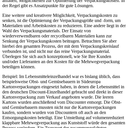
anfallen, Möglichkeiten zur Optimierung der Verpackungskosten. In
der Regel gibt es Ansatzpunkte für gute Lösungen.
Eine weitere und kreativere Möglichkeit, Verpackungskosten zu
senken, ist die Optimierung der Verpackungsgröße und -form, um
Materialien und Arbeitskosten zu reduzieren. Eine andere liegt in der
Wahl des Verpackungsmaterials. Der Einsatz von
wiederverwendbaren oder recycelbaren Materialien kann zur
Senkung der Verpackungskosten beitragen. Betrachten Sie aber
hierbei den gesamten Prozess, der mit dem Verpackungskreislauf
verbunden ist, und nicht nur das reine Verpackungsmaterial.
Überlegen Sie sich auch konzeptionell, wie Sie Ihre Kunden
und/oder Lieferanten an den Kosten für die Mehrwegverpackung
beteiligen können.
Beispiel: Im Lebensmitteleinzelhandel war es bislang üblich, dass
beispielsweise Obst- und Gemüsebauern in Südeuropa
Kartonverpackungen eingesetzt haben, in denen die Lebensmittel in
den deutschen Discount-Einzelhandel gebracht und direkt in dieser
Kartonverpackung zum Verkauf angeboten wurde. Die leeren
Kartons wurden anschließend vom Discounter entsorgt. Die Obst-
und Gemüsebauern mussten nicht nur die Kartonverpackungen
kaufen, sondern wurden von Discountern oft auch an den
Entsorgungskosten beteiligt. Eine Umstellung auf volumenreduziert
klappbare Mehrwegverpackung aus Kunststoff würde den gesamten
Prozess verändern. Ein Transport der zusammengefalteten