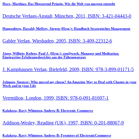
Horx, Matthias:
Das Megatrend Prinzip. Wie die Welt von morgen entsteht
Deutsche Verlags-Anstalt, München, 2011, ISBN: 3-421-04443-0
Hungenberg, Harald; Meffert, Jürgen (Hrsg.):
Handbuch Strategisches Management
Gabler Verlag, Wiesbaden, 2005, ISBN: 3-409-22312-6
Jäger, Willigis; Kohtes, Paul J. (Hrsg.):
zen@work. Manager und Meditation.
Einzigartige Erfahrungsberichte aus der Führungsetage
J. Kamphausen Verlag, Bielefeld, 2009, ISBN: 978-3-899-01171-5
Johnson, Spencer:
Who moved my cheese? An Amazing Way to Deal with Change in your
Work and in your Life
Verrmilion, London, 1999, ISBN: 978-0-091-81697-1
Kalakota, Ravi; Whinston, Andrew B:
Electronic Commerce
Addison-Wesley, Reading (UK), 1997, ISBN: 0-201-88067-9
Kalakota, Ravi; Whinston, Andrew B:
Frontiers of ElectronicCommerce