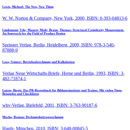
Lewis, Michael:
The New, New Thing
W. W. Norton & Company, New York, 2000, ISBN: 0-393-04813-6
Lindemann, Udo; Maurer, Maik; Braun, Thomas:
Structural Complexity Management.
An Approach for the Field of Product Design
Springer Verlag, Berlin, Heidelberg, 2009, ISBN: 978-3-540-
87888-9
Loos, Günter:
Betriebsabrechnung und Kalkulation
Verlag Neue Wirtschafts-Briefe, Herne und Berlin, 1993, ISBN: 3-
482-71874-1
Lutzer, Birgit:
Das PR-Rezeptbuch für Bildungsinstitute und Trainer. Mit vielen Tipps,
Beispielen und Checklisten
wbv-Verlag, Bielefeld, 2001, ISBN: 3-763-90187-6
Macha, Roman:
Deckungsbeitragsrechnung
Haufe, München, 2010, ISBN: 3-648-00845-5