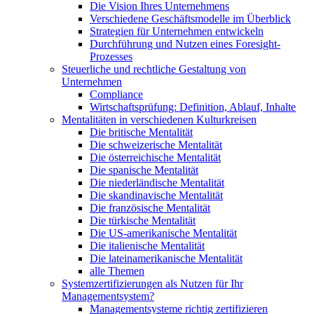
Die Vision Ihres Unternehmens
Verschiedene Geschäftsmodelle im Überblick
Strategien für Unternehmen entwickeln
Durchführung und Nutzen eines Foresight-
Prozesses
Steuerliche und rechtliche Gestaltung von
Unternehmen
Compliance
Wirtschaftsprüfung: Definition, Ablauf, Inhalte
Mentalitäten in verschiedenen Kulturkreisen
Die britische Mentalität
Die schweizerische Mentalität
Die österreichische Mentalität
Die spanische Mentalität
Die niederländische Mentalität
Die skandinavische Mentalität
Die französische Mentalität
Die türkische Mentalität
Die US-amerikanische Mentalität
Die italienische Mentalität
Die lateinamerikanische Mentalität
alle Themen
Systemzertifizierungen als Nutzen für Ihr
Managementsystem?
Managementsysteme richtig zertifizieren