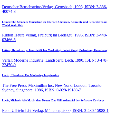
Deutscher Betriebswirte-Verlag, Gernsbach, 1998, ISBN: 3-886-
40074-3
Lamprecht, Stephan:
Marketing im Internet. Chancen, Konzepte und Perpektiven im
World Wide Web
Rudolf Haufe Verlag, Freiburg im Breisgau, 1996, ISBN: 3-448-
03466-5
Lettau, Hans-Georg:
Ganzheitliches Marketing. Entwicklung, Bedeutung, Umsetzung
Verlag Moderne Industrie, Landsberg, Lech, 1990, ISBN: 3-478-
22450-0
Levitt, Theodore:
The Marketing Imagination
The Free Press, Maximillan Inc, New York, London, Toronto,
Sydney, Singapore, 1986, ISBN: 0-029-19180-7
Lewis, Michael:
Alle Macht dem Neuen. Das Milliardenspiel der Software-Cowboys
Econ Ullstein List Verlag, München, 2000, ISBN: 3-430-15988-1