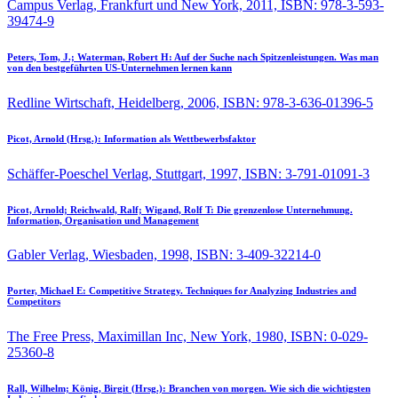
Campus Verlag, Frankfurt und New York, 2011, ISBN: 978-3-593-
39474-9
Peters, Tom, J.; Waterman, Robert H:
Auf der Suche nach Spitzenleistungen. Was man
von den bestgeführten US-Unternehmen lernen kann
Redline Wirtschaft, Heidelberg, 2006, ISBN: 978-3-636-01396-5
Picot, Arnold (Hrsg.):
Information als Wettbewerbsfaktor
Schäffer-Poeschel Verlag, Stuttgart, 1997, ISBN: 3-791-01091-3
Picot, Arnold; Reichwald, Ralf; Wigand, Rolf T:
Die grenzenlose Unternehmung.
Information, Organisation und Management
Gabler Verlag, Wiesbaden, 1998, ISBN: 3-409-32214-0
Porter, Michael E:
Competitive Strategy. Techniques for Analyzing Industries and
Competitors
The Free Press, Maximillan Inc, New York, 1980, ISBN: 0-029-
25360-8
Rall, Wilhelm; König, Birgit (Hrsg.):
Branchen von morgen. Wie sich die wichtigsten