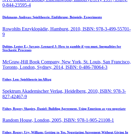
0-844-23595-4
Diekmann, Andreas:
Spieltheorie. Einführung, Beispiele, Experimente
Rowohlts Enzyklopädie, Hamburg, 2010, ISBN: 978-3-499-55701-
9
Dubins, Lester E.; Savage, Leonard J:
How to gamble if you must. Inequalities for
Stochastic Processes
McGraw-Hill Book Company, New York, St. Louis, San Francisco,
Toronto, London, Sydney, 2014, ISBN: 0-486-78064-3
Fisher, Len:
Spieltheorie im Alltag
Spektrum Akademischer Verlag, Heidelberg, 2010, ISBN: 978-3-
827-42467-9
Fisher, Roger; Shapiro, Daniel:
Building Agreement. Using Emotions as you negotiate
Random House, London, 2005, ISBN: 978-1-905-21108-1
Fisher, Roger; Ury, William:
Getting to Yes. Negotiating Agreement Without Giving In