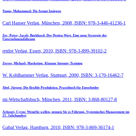
Yunus, Muhammad:
Die Armut besiegen
Carl Hanser Verlag, München, 2008, ISBN: 978-3-446-41236-1
Zec, Peter; Jacob, Burkhard:
Der Design-Wert. Eine neue Strategie der
Unternehmensführung
retdot Verlag, Essen, 2010, ISBN: 978-3-899-39102-2
Zerres, Michael:
Marketing. Klausur Intensiv-Training
W. Kohlhammer Verlag, Stuttgart, 2000, ISBN: 3-170-16462-7
Abel, Jürgen:
Die flexible Produktion. Praxisbuch für Entscheider
mi-Wirtschaftsbuch, München, 2011, ISBN: 3-868-80127-8
Achouri, Cyrus:
WennSie wollen, nennen Sie es Führung. Systemisches Management im
21. Jahrhundert
Gabal Verlag, Hamburg, 2010, ISBN: 978-3-869-36174-1