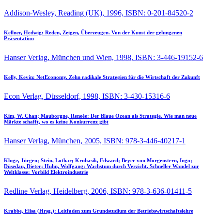
Addison-Wesley, Reading (UK), 1996, ISBN: 0-201-84520-2
Kellner, Hedwig:
Reden, Zeigen, Überzeugen. Von der Kunst der gelungenen
Präsentation
Hanser Verlag, München und Wien, 1998, ISBN: 3-446-19152-6
Kelly, Kevin:
NetEconomy. Zehn radikale Strategien für die Wirtschaft der Zukunft
Econ Verlag, Düsseldorf, 1998, ISBN: 3-430-15316-6
Kim, W. Chan; Mauborgne, Reneée:
Der Blaue Ozean als Strategie. Wie man neue
Märkte schafft, wo es keine Konkurrenz gibt
Hanser Verlag, München, 2005, ISBN: 978-3-446-40217-1
Kluge, Jürgen; Stein, Lothar; Krubasik, Edward; Beyer von Morgenstern, Ingo;
Düsedau, Dieter; Huhn, Wolfgang:
Wachstum durch Verzicht. Schneller Wandel zur
Weltklasse: Vorbild Elektroindustrie
Redline Verlag, Heidelberg, 2006, ISBN: 978-3-636-01411-5
Krabbe, Elisa (Hrsg.):
Leitfaden zum Grundstudium der Betriebswirtschaftslehre