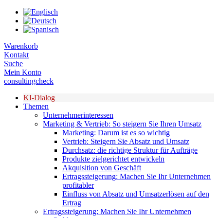
Zum
Inhalt
springen
Warenkorb
Kontakt
Suche
Mein Konto
consultingcheck
KI-Dialog
Themen
Unternehmerinteressen
Marketing & Vertrieb: So steigern Sie Ihren Umsatz
Marketing: Darum ist es so wichtig
Vertrieb: Steigern Sie Absatz und Umsatz
Durchsatz: die richtige Struktur für Aufträge
Produkte zielgerichtet entwickeln
Akquisition von Geschäft
Ertragssteigerung: Machen Sie Ihr Unternehmen
profitabler
Einfluss von Absatz und Umsatzerlösen auf den
Ertrag
Ertragssteigerung: Machen Sie Ihr Unternehmen