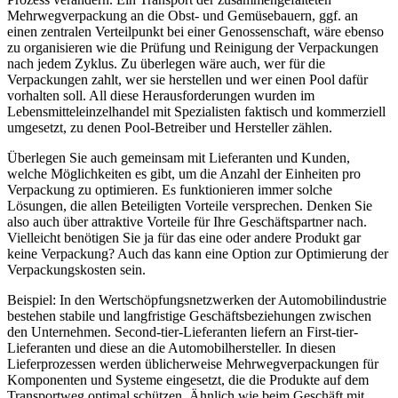
Mehrwegverpackung an die Obst- und Gemüsebauern, ggf. an
einen zentralen Verteilpunkt bei einer Genossenschaft, wäre ebenso
zu organisieren wie die Prüfung und Reinigung der Verpackungen
nach jedem Zyklus. Zu überlegen wäre auch, wer für die
Verpackungen zahlt, wer sie herstellen und wer einen Pool dafür
vorhalten soll. All diese Herausforderungen wurden im
Lebensmitteleinzelhandel mit Spezialisten faktisch und kommerziell
umgesetzt, zu denen Pool-Betreiber und Hersteller zählen.
Überlegen Sie auch gemeinsam mit Lieferanten und Kunden,
welche Möglichkeiten es gibt, um die Anzahl der Einheiten pro
Verpackung zu optimieren. Es funktionieren immer solche
Lösungen, die allen Beteiligten Vorteile versprechen. Denken Sie
also auch über attraktive Vorteile für Ihre Geschäftspartner nach.
Vielleicht benötigen Sie ja für das eine oder andere Produkt gar
keine Verpackung? Auch das kann eine Option zur Optimierung der
Verpackungskosten sein.
Beispiel: In den Wertschöpfungsnetzwerken der Automobilindustrie
bestehen stabile und langfristige Geschäftsbeziehungen zwischen
den Unternehmen. Second-tier-Lieferanten liefern an First-tier-
Lieferanten und diese an die Automobilhersteller. In diesen
Lieferprozessen werden üblicherweise Mehrwegverpackungen für
Komponenten und Systeme eingesetzt, die die Produkte auf dem
Transportweg optimal schützen. Ähnlich wie beim Geschäft mit