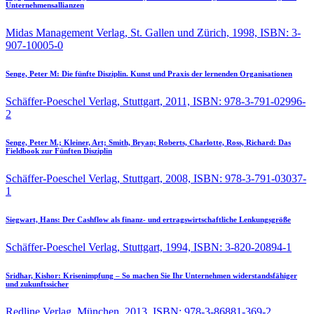
Unternehmensallianzen
Midas Management Verlag, St. Gallen und Zürich, 1998, ISBN: 3-
907-10005-0
Senge, Peter M:
Die fünfte Disziplin. Kunst und Praxis der lernenden Organisationen
Schäffer-Poeschel Verlag, Stuttgart, 2011, ISBN: 978-3-791-02996-
2
Senge, Peter M.; Kleiner, Art; Smith, Bryan; Roberts, Charlotte, Ross, Richard:
Das
Fieldbook zur Fünften Disziplin
Schäffer-Poeschel Verlag, Stuttgart, 2008, ISBN: 978-3-791-03037-
1
Siegwart, Hans:
Der Cashflow als finanz- und ertragswirtschaftliche Lenkungsgröße
Schäffer-Poeschel Verlag, Stuttgart, 1994, ISBN: 3-820-20894-1
Sridhar, Kishor:
Krisenimpfung – So machen Sie Ihr Unternehmen widerstandsfähiger
und zukunftssicher
Redline Verlag, München, 2013, ISBN: 978-3-86881-369-2