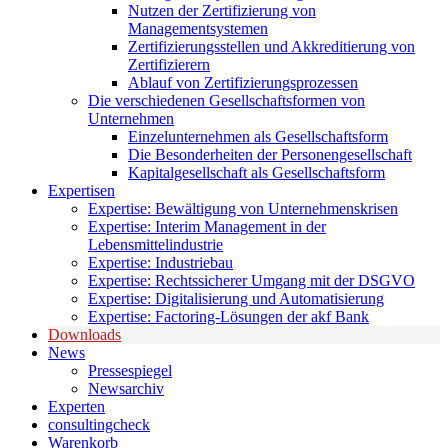
Nutzen der Zertifizierung von
Managementsystemen
Zertifizierungsstellen und Akkreditierung von
Zertifizierern
Ablauf von Zertifizierungsprozessen
Die verschiedenen Gesellschaftsformen von
Unternehmen
Einzelunternehmen als Gesellschaftsform
Die Besonderheiten der Personengesellschaft
Kapitalgesellschaft als Gesellschaftsform
Expertisen
Expertise: Bewältigung von Unternehmenskrisen
Expertise: Interim Management in der
Lebensmittelindustrie
Expertise: Industriebau
Expertise: Rechtssicherer Umgang mit der DSGVO
Expertise: Digitalisierung und Automatisierung
Expertise: Factoring-Lösungen der akf Bank
Downloads
News
Pressespiegel
Newsarchiv
Experten
consultingcheck
Warenkorb