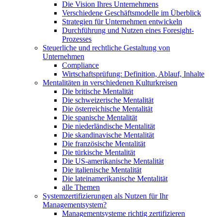
Die Vision Ihres Unternehmens
Verschiedene Geschäftsmodelle im Überblick
Strategien für Unternehmen entwickeln
Durchführung und Nutzen eines Foresight-
Prozesses
Steuerliche und rechtliche Gestaltung von
Unternehmen
Compliance
Wirtschaftsprüfung: Definition, Ablauf, Inhalte
Mentalitäten in verschiedenen Kulturkreisen
Die britische Mentalität
Die schweizerische Mentalität
Die österreichische Mentalität
Die spanische Mentalität
Die niederländische Mentalität
Die skandinavische Mentalität
Die französische Mentalität
Die türkische Mentalität
Die US-amerikanische Mentalität
Die italienische Mentalität
Die lateinamerikanische Mentalität
alle Themen
Systemzertifizierungen als Nutzen für Ihr
Managementsystem?
Managementsysteme richtig zertifizieren