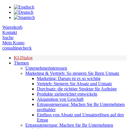
Zum
Inhalt
springen
Warenkorb
Kontakt
Suche
Mein Konto
consultingcheck
KI-Dialog
Themen
Unternehmerinteressen
Marketing & Vertrieb: So steigern Sie Ihren Umsatz
Marketing: Darum ist es so wichtig
Vertrieb: Steigern Sie Absatz und Umsatz
Durchsatz: die richtige Struktur für Aufträge
Produkte zielgerichtet entwickeln
Akquisition von Geschäft
Ertragssteigerung: Machen Sie Ihr Unternehmen
profitabler
Einfluss von Absatz und Umsatzerlösen auf den
Ertrag
Ertragssteigerung: Machen Sie Ihr Unternehmen