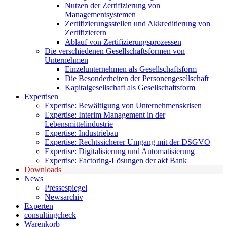
Nutzen der Zertifizierung von
Managementsystemen
Zertifizierungsstellen und Akkreditierung von
Zertifizierern
Ablauf von Zertifizierungsprozessen
Die verschiedenen Gesellschaftsformen von
Unternehmen
Einzelunternehmen als Gesellschaftsform
Die Besonderheiten der Personengesellschaft
Kapitalgesellschaft als Gesellschaftsform
Expertisen
Expertise: Bewältigung von Unternehmenskrisen
Expertise: Interim Management in der
Lebensmittelindustrie
Expertise: Industriebau
Expertise: Rechtssicherer Umgang mit der DSGVO
Expertise: Digitalisierung und Automatisierung
Expertise: Factoring-Lösungen der akf Bank
Downloads
News
Pressespiegel
Newsarchiv
Experten
consultingcheck
Warenkorb