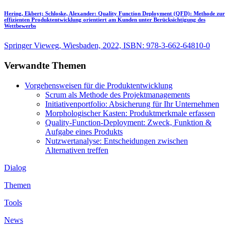
Hering, Ekbert; Schloske, Alexander:
Quality Function Deployment (QFD): Methode zur
effizienten Produktentwicklung orientiert am Kunden unter Berücksichtigung des
Wettbewerbs
Springer Vieweg, Wiesbaden, 2022, ISBN: 978-3-662-64810-0
Verwandte Themen
Vorgehensweisen für die Produktentwicklung
Scrum als Methode des Projektmanagements
Initiativenportfolio: Absicherung für Ihr Unternehmen
Morphologischer Kasten: Produktmerkmale erfassen
Quality-Function-Deployment: Zweck, Funktion &
Aufgabe eines Produkts
Nutzwertanalyse: Entscheidungen zwischen
Alternativen treffen
Dialog
Themen
Tools
News