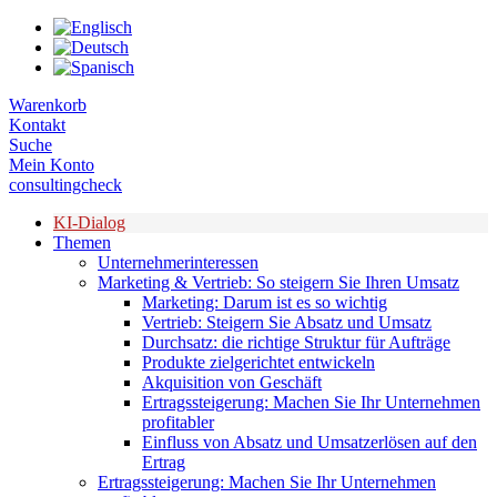
Zum
Inhalt
springen
Warenkorb
Kontakt
Suche
Mein Konto
consultingcheck
KI-Dialog
Themen
Unternehmerinteressen
Marketing & Vertrieb: So steigern Sie Ihren Umsatz
Marketing: Darum ist es so wichtig
Vertrieb: Steigern Sie Absatz und Umsatz
Durchsatz: die richtige Struktur für Aufträge
Produkte zielgerichtet entwickeln
Akquisition von Geschäft
Ertragssteigerung: Machen Sie Ihr Unternehmen
profitabler
Einfluss von Absatz und Umsatzerlösen auf den
Ertrag
Ertragssteigerung: Machen Sie Ihr Unternehmen