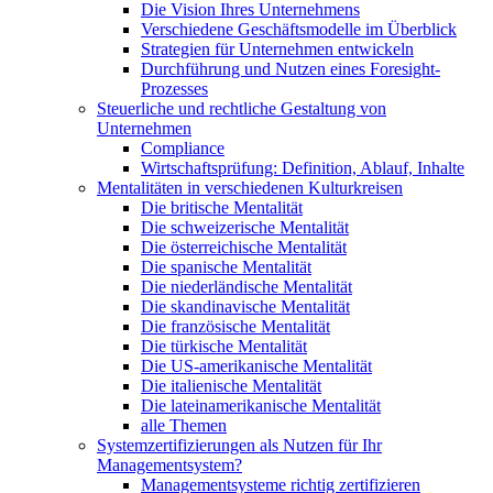
Die Vision Ihres Unternehmens
Verschiedene Geschäftsmodelle im Überblick
Strategien für Unternehmen entwickeln
Durchführung und Nutzen eines Foresight-
Prozesses
Steuerliche und rechtliche Gestaltung von
Unternehmen
Compliance
Wirtschaftsprüfung: Definition, Ablauf, Inhalte
Mentalitäten in verschiedenen Kulturkreisen
Die britische Mentalität
Die schweizerische Mentalität
Die österreichische Mentalität
Die spanische Mentalität
Die niederländische Mentalität
Die skandinavische Mentalität
Die französische Mentalität
Die türkische Mentalität
Die US-amerikanische Mentalität
Die italienische Mentalität
Die lateinamerikanische Mentalität
alle Themen
Systemzertifizierungen als Nutzen für Ihr
Managementsystem?
Managementsysteme richtig zertifizieren