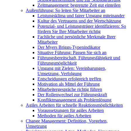
Zeitmanagement: begrenzte Zeit gut einteilen
Außenführung: So leiten Sie Mitarbeiter an
Leistungsklima und fairer Umgang miteinander
Kultur des Vertrauens und der Wertschätzung
Potenzial- und Leistungsträger identifizieren: So
fördern Sie Ihre Mitarbeiter richtig
Fachliche und persönliche Merkmale Ihrer
Mitarbeiter
Der Myers Briggs-Typenindikator
Situative Führung: Passen Sie sich an
Führungsbereitschaft, Führungsfähigkeit und
Führungsmöglichkeit
Umgang mit Zielen: Vereinbarungen,
Umsetzung, Verfolgung
Entscheidungen erfolgreich treffen
Motivation als Mittel der Führung
Mitarbeitergespräche richtig führen
Der Rollenwechsel zur Führungskraft
Konfliktmanagement als Problemlösung
Agiles Arbeiten für schnelle Reaktionsmöglichkeiten
Voraussetzungen für agiles Arbeiten
Methoden für agiles Arbeiten
Change Management: Definition, Vorgehen,
Umsetzung