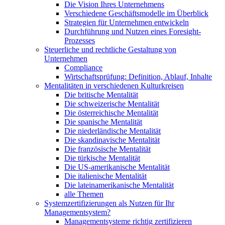
Die Vision Ihres Unternehmens
Verschiedene Geschäftsmodelle im Überblick
Strategien für Unternehmen entwickeln
Durchführung und Nutzen eines Foresight-
Prozesses
Steuerliche und rechtliche Gestaltung von
Unternehmen
Compliance
Wirtschaftsprüfung: Definition, Ablauf, Inhalte
Mentalitäten in verschiedenen Kulturkreisen
Die britische Mentalität
Die schweizerische Mentalität
Die österreichische Mentalität
Die spanische Mentalität
Die niederländische Mentalität
Die skandinavische Mentalität
Die französische Mentalität
Die türkische Mentalität
Die US-amerikanische Mentalität
Die italienische Mentalität
Die lateinamerikanische Mentalität
alle Themen
Systemzertifizierungen als Nutzen für Ihr
Managementsystem?
Managementsysteme richtig zertifizieren