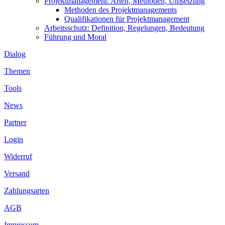
Projektmanagement: Arten, Methoden, Umsetzung
Methoden des Projektmanagements
Qualifikationen für Projektmanagement
Arbeitsschutz: Definition, Regelungen, Bedeutung
Führung und Moral
Dialog
Themen
Tools
News
Partner
Login
Widerruf
Versand
Zahlungsarten
AGB
Impressum