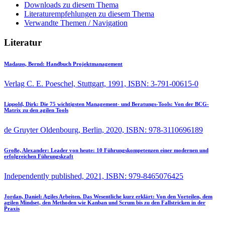
Downloads zu diesem Thema
Literaturempfehlungen zu diesem Thema
Verwandte Themen / Navigation
Literatur
Madauss, Bernd:
Handbuch Projektmanagement
Verlag C. E. Poeschel, Stuttgart, 1991, ISBN: 3-791-00615-0
Lippold, Dirk:
Die 75 wichtigsten Management- und Beratungs-Tools: Von der BCG-
Matrix zu den agilen Tools
de Gruyter Oldenbourg, Berlin, 2020, ISBN: 978-3110696189
Große, Alexander:
Leader von heute: 10 Führungskompetenzen einer modernen und
erfolgreichen Führungskraft
Independently published, 2021, ISBN: 979-8465076425
Jordan, Daniel:
Agiles Arbeiten. Das Wesentliche kurz erklärt: Von den Vorteilen, dem
agilen Mindset, den Methoden wie Kanban und Scrum bis zu den Fallstricken in der
Praxis