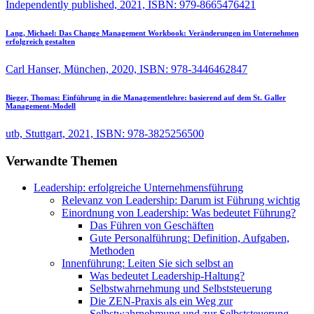
Independently published, 2021, ISBN: 979-8665476421
Lang, Michael:
Das Change Management Workbook: Veränderungen im Unternehmen
erfolgreich gestalten
Carl Hanser, München, 2020, ISBN: 978-3446462847
Bieger, Thomas:
Einführung in die Managementlehre: basierend auf dem St. Galler
Management-Modell
utb, Stuttgart, 2021, ISBN: 978-3825256500
Verwandte Themen
Leadership: erfolgreiche Unternehmensführung
Relevanz von Leadership: Darum ist Führung wichtig
Einordnung von Leadership: Was bedeutet Führung?
Das Führen von Geschäften
Gute Personalführung: Definition, Aufgaben,
Methoden
Innenführung: Leiten Sie sich selbst an
Was bedeutet Leadership-Haltung?
Selbstwahrnehmung und Selbststeuerung
Die ZEN-Praxis als ein Weg zur
Selbstwahrnehmung und zur Selbststeuerung