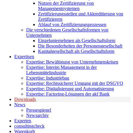
Nutzen der Zertifizierung von
Managementsystemen
Zertifizierungsstellen und Akkreditierung von
Zertifizierern
Ablauf von Zertifizierungsprozessen
Die verschiedenen Gesellschaftsformen von
Unternehmen
Einzelunternehmen als Gesellschaftsform
Die Besonderheiten der Personengesellschaft
Kapitalgesellschaft als Gesellschaftsform
Expertisen
Expertise: Bewältigung von Unternehmenskrisen
Expertise: Interim Management in der
Lebensmittelindustrie
Expertise: Industriebau
Expertise: Rechtssicherer Umgang mit der DSGVO
Expertise: Digitalisierung und Automatisierung
Expertise: Factoring-Lösungen der akf Bank
Downloads
News
Pressespiegel
Newsarchiv
Experten
consultingcheck
Warenkorb