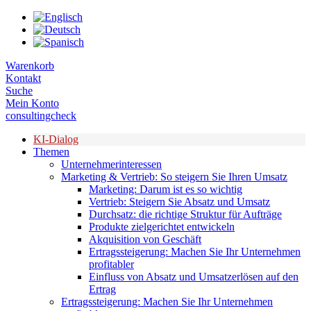
Zum
Inhalt
springen
Warenkorb
Kontakt
Suche
Mein Konto
consultingcheck
KI-Dialog
Themen
Unternehmerinteressen
Marketing & Vertrieb: So steigern Sie Ihren Umsatz
Marketing: Darum ist es so wichtig
Vertrieb: Steigern Sie Absatz und Umsatz
Durchsatz: die richtige Struktur für Aufträge
Produkte zielgerichtet entwickeln
Akquisition von Geschäft
Ertragssteigerung: Machen Sie Ihr Unternehmen
profitabler
Einfluss von Absatz und Umsatzerlösen auf den
Ertrag
Ertragssteigerung: Machen Sie Ihr Unternehmen