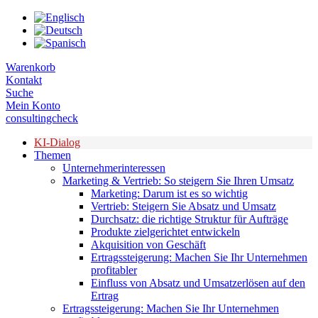
Zum
Inhalt
springen
Warenkorb
Kontakt
Suche
Mein Konto
consultingcheck
KI-Dialog
Themen
Unternehmerinteressen
Marketing & Vertrieb: So steigern Sie Ihren Umsatz
Marketing: Darum ist es so wichtig
Vertrieb: Steigern Sie Absatz und Umsatz
Durchsatz: die richtige Struktur für Aufträge
Produkte zielgerichtet entwickeln
Akquisition von Geschäft
Ertragssteigerung: Machen Sie Ihr Unternehmen
profitabler
Einfluss von Absatz und Umsatzerlösen auf den
Ertrag
Ertragssteigerung: Machen Sie Ihr Unternehmen