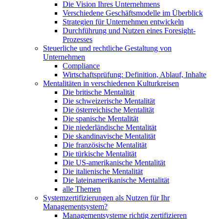
Die Vision Ihres Unternehmens
Verschiedene Geschäftsmodelle im Überblick
Strategien für Unternehmen entwickeln
Durchführung und Nutzen eines Foresight-
Prozesses
Steuerliche und rechtliche Gestaltung von
Unternehmen
Compliance
Wirtschaftsprüfung: Definition, Ablauf, Inhalte
Mentalitäten in verschiedenen Kulturkreisen
Die britische Mentalität
Die schweizerische Mentalität
Die österreichische Mentalität
Die spanische Mentalität
Die niederländische Mentalität
Die skandinavische Mentalität
Die französische Mentalität
Die türkische Mentalität
Die US-amerikanische Mentalität
Die italienische Mentalität
Die lateinamerikanische Mentalität
alle Themen
Systemzertifizierungen als Nutzen für Ihr
Managementsystem?
Managementsysteme richtig zertifizieren