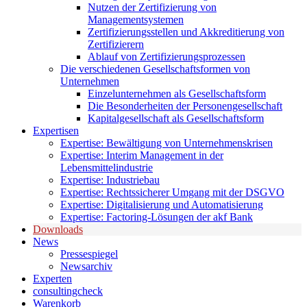
Nutzen der Zertifizierung von
Managementsystemen
Zertifizierungsstellen und Akkreditierung von
Zertifizierern
Ablauf von Zertifizierungsprozessen
Die verschiedenen Gesellschaftsformen von
Unternehmen
Einzelunternehmen als Gesellschaftsform
Die Besonderheiten der Personengesellschaft
Kapitalgesellschaft als Gesellschaftsform
Expertisen
Expertise: Bewältigung von Unternehmenskrisen
Expertise: Interim Management in der
Lebensmittelindustrie
Expertise: Industriebau
Expertise: Rechtssicherer Umgang mit der DSGVO
Expertise: Digitalisierung und Automatisierung
Expertise: Factoring-Lösungen der akf Bank
Downloads
News
Pressespiegel
Newsarchiv
Experten
consultingcheck
Warenkorb