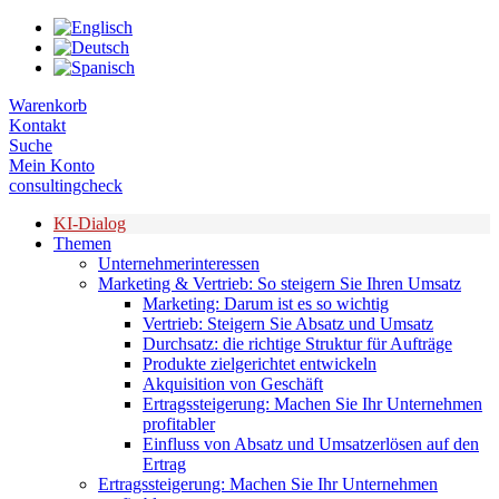
Zum
Inhalt
springen
Warenkorb
Kontakt
Suche
Mein Konto
consultingcheck
KI-Dialog
Themen
Unternehmerinteressen
Marketing & Vertrieb: So steigern Sie Ihren Umsatz
Marketing: Darum ist es so wichtig
Vertrieb: Steigern Sie Absatz und Umsatz
Durchsatz: die richtige Struktur für Aufträge
Produkte zielgerichtet entwickeln
Akquisition von Geschäft
Ertragssteigerung: Machen Sie Ihr Unternehmen
profitabler
Einfluss von Absatz und Umsatzerlösen auf den
Ertrag
Ertragssteigerung: Machen Sie Ihr Unternehmen