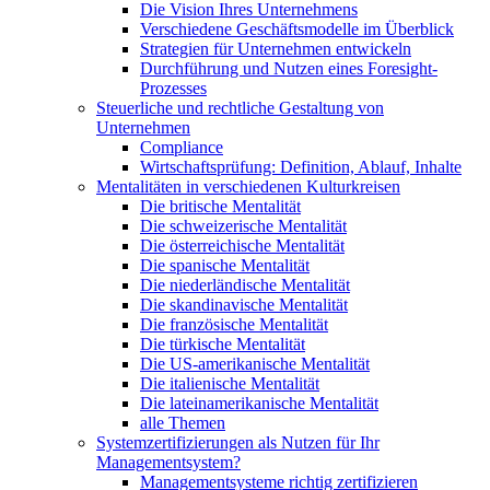
Die Vision Ihres Unternehmens
Verschiedene Geschäftsmodelle im Überblick
Strategien für Unternehmen entwickeln
Durchführung und Nutzen eines Foresight-
Prozesses
Steuerliche und rechtliche Gestaltung von
Unternehmen
Compliance
Wirtschaftsprüfung: Definition, Ablauf, Inhalte
Mentalitäten in verschiedenen Kulturkreisen
Die britische Mentalität
Die schweizerische Mentalität
Die österreichische Mentalität
Die spanische Mentalität
Die niederländische Mentalität
Die skandinavische Mentalität
Die französische Mentalität
Die türkische Mentalität
Die US-amerikanische Mentalität
Die italienische Mentalität
Die lateinamerikanische Mentalität
alle Themen
Systemzertifizierungen als Nutzen für Ihr
Managementsystem?
Managementsysteme richtig zertifizieren