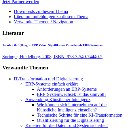
Jetzt Partner werden
Downloads zu diesem Thema
Literaturempfehlungen zu diesem Thema
Verwandte Themen / Navigation
Literatur
Jacob, Olaf (Hrsg.):
ERP Value. Signifikante Vorteile mit ERP-Systemen
Springer, Heidelberg, 2008, ISBN: 978-3-540-74440-5
Verwandte Themen
IT-Transformation und Digitalisierung
ERP-Systeme einfach erklärt
Anforderungen an ERP-Systeme
ERP-Systemwechsel: Ist das sinnvoll?
Anwendung Künstlicher Intelligenz
Wie können sich Unternehmen auf die
Künstliche Intelligenz einstellen?
Technische Schritte für eine KI-Transformation
Qualifizierung für die Digitalisierung
Kriterien für die Daten- und Systemsicherheit