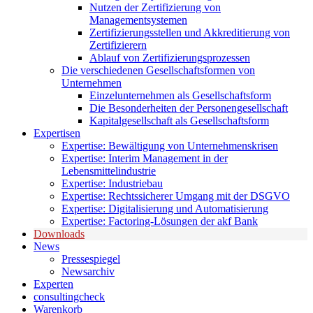
Nutzen der Zertifizierung von
Managementsystemen
Zertifizierungsstellen und Akkreditierung von
Zertifizierern
Ablauf von Zertifizierungsprozessen
Die verschiedenen Gesellschaftsformen von
Unternehmen
Einzelunternehmen als Gesellschaftsform
Die Besonderheiten der Personengesellschaft
Kapitalgesellschaft als Gesellschaftsform
Expertisen
Expertise: Bewältigung von Unternehmenskrisen
Expertise: Interim Management in der
Lebensmittelindustrie
Expertise: Industriebau
Expertise: Rechtssicherer Umgang mit der DSGVO
Expertise: Digitalisierung und Automatisierung
Expertise: Factoring-Lösungen der akf Bank
Downloads
News
Pressespiegel
Newsarchiv
Experten
consultingcheck
Warenkorb