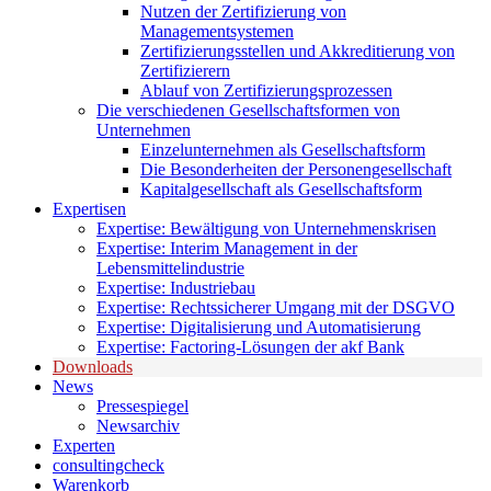
Nutzen der Zertifizierung von
Managementsystemen
Zertifizierungsstellen und Akkreditierung von
Zertifizierern
Ablauf von Zertifizierungsprozessen
Die verschiedenen Gesellschaftsformen von
Unternehmen
Einzelunternehmen als Gesellschaftsform
Die Besonderheiten der Personengesellschaft
Kapitalgesellschaft als Gesellschaftsform
Expertisen
Expertise: Bewältigung von Unternehmenskrisen
Expertise: Interim Management in der
Lebensmittelindustrie
Expertise: Industriebau
Expertise: Rechtssicherer Umgang mit der DSGVO
Expertise: Digitalisierung und Automatisierung
Expertise: Factoring-Lösungen der akf Bank
Downloads
News
Pressespiegel
Newsarchiv
Experten
consultingcheck
Warenkorb