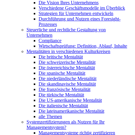
Die Vision Ihres Unternehmens
Verschiedene Geschäftsmodelle im Überblick
Strategien für Unternehmen entwickeln
Durchführung und Nutzen eines Foresight-
Prozesses
Steuerliche und rechtliche Gestaltung von
Unternehmen
Compliance
Wirtschaftsprüfung: Definition, Ablauf, Inhalte
Mentalitäten in verschiedenen Kulturkreisen
Die britische Mentalität
Die schweizerische Mentalität
Die österreichische Mentalität
Die spanische Mentalität
Die niederländische Mentalität
Die skandinavische Mentalität
Die französische Mentalität
Die türkische Mentalität
Die US-amerikanische Mentalität
Die italienische Mentalität
Die lateinamerikanische Mentalität
alle Themen
Systemzertifizierungen als Nutzen für Ihr
Managementsystem?
Managementsysteme richtig zertifizieren