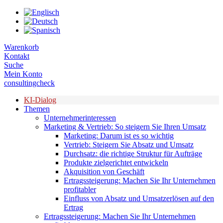
Zum
Inhalt
springen
Warenkorb
Kontakt
Suche
Mein Konto
consultingcheck
KI-Dialog
Themen
Unternehmerinteressen
Marketing & Vertrieb: So steigern Sie Ihren Umsatz
Marketing: Darum ist es so wichtig
Vertrieb: Steigern Sie Absatz und Umsatz
Durchsatz: die richtige Struktur für Aufträge
Produkte zielgerichtet entwickeln
Akquisition von Geschäft
Ertragssteigerung: Machen Sie Ihr Unternehmen
profitabler
Einfluss von Absatz und Umsatzerlösen auf den
Ertrag
Ertragssteigerung: Machen Sie Ihr Unternehmen