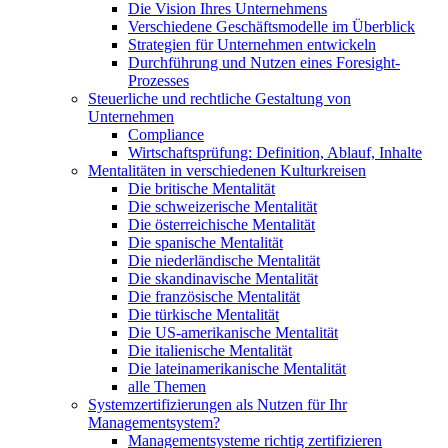
Die Vision Ihres Unternehmens
Verschiedene Geschäftsmodelle im Überblick
Strategien für Unternehmen entwickeln
Durchführung und Nutzen eines Foresight-
Prozesses
Steuerliche und rechtliche Gestaltung von
Unternehmen
Compliance
Wirtschaftsprüfung: Definition, Ablauf, Inhalte
Mentalitäten in verschiedenen Kulturkreisen
Die britische Mentalität
Die schweizerische Mentalität
Die österreichische Mentalität
Die spanische Mentalität
Die niederländische Mentalität
Die skandinavische Mentalität
Die französische Mentalität
Die türkische Mentalität
Die US-amerikanische Mentalität
Die italienische Mentalität
Die lateinamerikanische Mentalität
alle Themen
Systemzertifizierungen als Nutzen für Ihr
Managementsystem?
Managementsysteme richtig zertifizieren