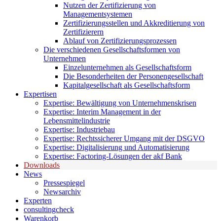
Nutzen der Zertifizierung von
Managementsystemen
Zertifizierungsstellen und Akkreditierung von
Zertifizierern
Ablauf von Zertifizierungsprozessen
Die verschiedenen Gesellschaftsformen von
Unternehmen
Einzelunternehmen als Gesellschaftsform
Die Besonderheiten der Personengesellschaft
Kapitalgesellschaft als Gesellschaftsform
Expertisen
Expertise: Bewältigung von Unternehmenskrisen
Expertise: Interim Management in der
Lebensmittelindustrie
Expertise: Industriebau
Expertise: Rechtssicherer Umgang mit der DSGVO
Expertise: Digitalisierung und Automatisierung
Expertise: Factoring-Lösungen der akf Bank
Downloads
News
Pressespiegel
Newsarchiv
Experten
consultingcheck
Warenkorb