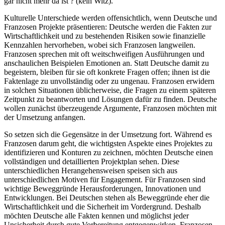
gar nicht mehr da ist ? (kein Witz).
Kulturelle Unterschiede werden offensichtlich, wenn Deutsche und
Franzosen Projekte präsentieren: Deutsche werden die Fakten zur
Wirtschaftlichkeit und zu bestehenden Risiken sowie finanzielle
Kennzahlen hervorheben, wobei sich Franzosen langweilen.
Franzosen sprechen mit oft weitschweifigen Ausführungen und
anschaulichen Beispielen Emotionen an. Statt Deutsche damit zu
begeistern, bleiben für sie oft konkrete Fragen offen; ihnen ist die
Faktenlage zu unvollständig oder zu ungenau. Franzosen erwidern
in solchen Situationen üblicherweise, die Fragen zu einem späteren
Zeitpunkt zu beantworten und Lösungen dafür zu finden. Deutsche
wollen zunächst überzeugende Argumente, Franzosen möchten mit
der Umsetzung anfangen.
So setzen sich die Gegensätze in der Umsetzung fort. Während es
Franzosen darum geht, die wichtigsten Aspekte eines Projektes zu
identifizieren und Konturen zu zeichnen, möchten Deutsche einen
vollständigen und detaillierten Projektplan sehen. Diese
unterschiedlichen Herangehensweisen speisen sich aus
unterschiedlichen Motiven für Engagement. Für Franzosen sind
wichtige Beweggründe Herausforderungen, Innovationen und
Entwicklungen. Bei Deutschen stehen als Beweggründe eher die
Wirtschaftlichkeit und die Sicherheit im Vordergrund. Deshalb
möchten Deutsche alle Fakten kennen und möglichst jeder
Unsicherheit durch gute Vorbereitung entgegenwirken. Franzosen