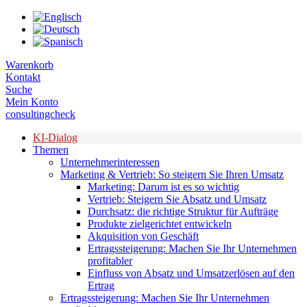
Zum
Inhalt
springen
Warenkorb
Kontakt
Suche
Mein Konto
consultingcheck
KI-Dialog
Themen
Unternehmerinteressen
Marketing & Vertrieb: So steigern Sie Ihren Umsatz
Marketing: Darum ist es so wichtig
Vertrieb: Steigern Sie Absatz und Umsatz
Durchsatz: die richtige Struktur für Aufträge
Produkte zielgerichtet entwickeln
Akquisition von Geschäft
Ertragssteigerung: Machen Sie Ihr Unternehmen
profitabler
Einfluss von Absatz und Umsatzerlösen auf den
Ertrag
Ertragssteigerung: Machen Sie Ihr Unternehmen