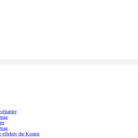
ofitabler
trag
ler
trag
 effektiv die Kosten