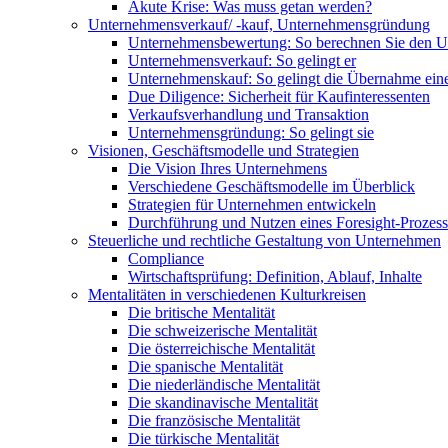
Akute Krise: Was muss getan werden?
Unternehmensverkauf/ -kauf, Unternehmensgründung
Unternehmensbewertung: So berechnen Sie den 
Unternehmensverkauf: So gelingt er
Unternehmenskauf: So gelingt die Übernahme ei
Due Diligence: Sicherheit für Kaufinteressenten
Verkaufsverhandlung und Transaktion
Unternehmensgründung: So gelingt sie
Visionen, Geschäftsmodelle und Strategien
Die Vision Ihres Unternehmens
Verschiedene Geschäftsmodelle im Überblick
Strategien für Unternehmen entwickeln
Durchführung und Nutzen eines Foresight-Prozess
Steuerliche und rechtliche Gestaltung von Unternehmen
Compliance
Wirtschaftsprüfung: Definition, Ablauf, Inhalte
Mentalitäten in verschiedenen Kulturkreisen
Die britische Mentalität
Die schweizerische Mentalität
Die österreichische Mentalität
Die spanische Mentalität
Die niederländische Mentalität
Die skandinavische Mentalität
Die französische Mentalität
Die türkische Mentalität