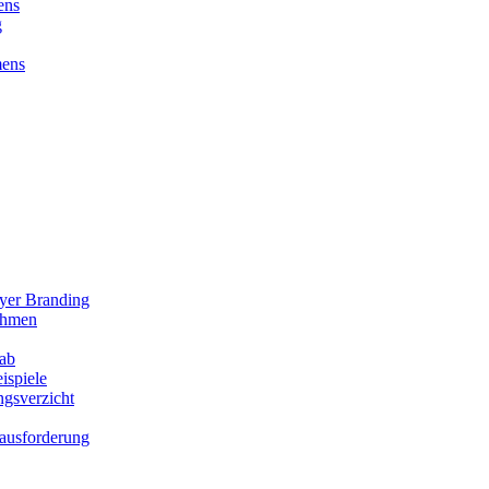
ens
g
mens
oyer Branding
ehmen
 ab
ispiele
gsverzicht
rausforderung