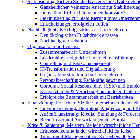
Stabilisierung: Sichern Sie die Existenz Ihres Unternehm
Ganzheitlicher, vernetzter Ansatz zur Stabilisierun
Innovation: Ist Ihr Unternehmen innovativ?
Flexibilisierung zur Stabilisierung Ihres Unterneh
Entscheidungen erfolgreich treffen
Nachhaltigkeit als Erfolgsfaktor von Unternehmen
Den ökologischen Fußabdruck erfassen
Nachhaltig wirtschaften
Organisation und Personal
Zusammenarbeit in Unternehmen
Leadership: erfolgreiche Unternehmensführung
Controlling und Risikomanagement
IT-Transformation und Digitalisierung
Organisationsstrukturen für Unternehmen
Personalbeschaffung: Fachkräfte gewinnen
Corporate Social Responsibility (CSR) und Empl
Kooperationen & Vernetzung mit anderen Untern
Erfolgreiche Zusammenarbeit mit Betriebsräten
Finanzierung: So sichern Sie Ihr Unternehmen finanziell
Innenfinanzierung: Definition, Abgrenzung und Be
Außenfinanzierung: Kredite, Stundung & Forderun
Beeinflusser und Auswirkungen der Bonität
Krise & Sanierung: Meistern Sie jede wirtschaftliche He
Ertragssteigerung in der wirtschaftlichen Krise
Turnaround-Management zur Krisenbewältigung