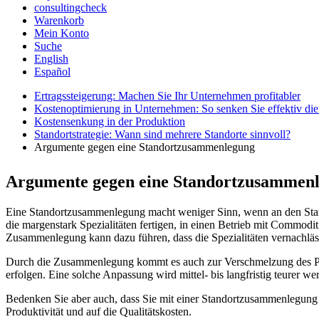
consultingcheck
Warenkorb
Mein Konto
Suche
English
Español
Ertragssteigerung: Machen Sie Ihr Unternehmen profitabler
Kostenoptimierung in Unternehmen: So senken Sie effektiv di
Kostensenkung in der Produktion
Standortstrategie: Wann sind mehrere Standorte sinnvoll?
Argumente gegen eine Standortzusammenlegung
Argumente gegen eine Standortzusammen
Eine Standortzusammenlegung macht weniger Sinn, wenn an den Standor
die margenstark Spezialitäten fertigen, in einen Betrieb mit Commodi
Zusammenlegung kann dazu führen, dass die Spezialitäten vernachläs
Durch die Zusammenlegung kommt es auch zur Verschmelzung des Pers
erfolgen. Eine solche Anpassung wird mittel- bis langfristig teurer we
Bedenken Sie aber auch, dass Sie mit einer Standortzusammenlegung 
Produktivität und auf die Qualitätskosten.