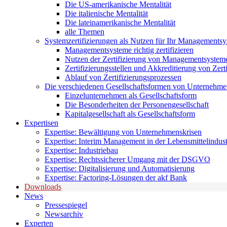
Die US-amerikanische Mentalität
Die italienische Mentalität
Die lateinamerikanische Mentalität
alle Themen
Systemzertifizierungen als Nutzen für Ihr Managements
Managementsysteme richtig zertifizieren
Nutzen der Zertifizierung von Managementsystem
Zertifizierungsstellen und Akkreditierung von Zerti
Ablauf von Zertifizierungsprozessen
Die verschiedenen Gesellschaftsformen von Unternehm
Einzelunternehmen als Gesellschaftsform
Die Besonderheiten der Personengesellschaft
Kapitalgesellschaft als Gesellschaftsform
Expertisen
Expertise: Bewältigung von Unternehmenskrisen
Expertise: Interim Management in der Lebensmittelindust
Expertise: Industriebau
Expertise: Rechtssicherer Umgang mit der DSGVO
Expertise: Digitalisierung und Automatisierung
Expertise: Factoring-Lösungen der akf Bank
Downloads
News
Pressespiegel
Newsarchiv
Experten