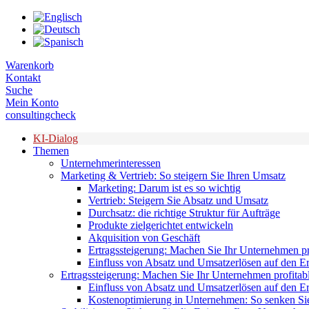
Zum
Inhalt
springen
Warenkorb
Kontakt
Suche
Mein Konto
consultingcheck
KI-Dialog
Themen
Unternehmerinteressen
Marketing & Vertrieb: So steigern Sie Ihren Umsatz
Marketing: Darum ist es so wichtig
Vertrieb: Steigern Sie Absatz und Umsatz
Durchsatz: die richtige Struktur für Aufträge
Produkte zielgerichtet entwickeln
Akquisition von Geschäft
Ertragssteigerung: Machen Sie Ihr Unternehmen pr
Einfluss von Absatz und Umsatzerlösen auf den Er
Ertragssteigerung: Machen Sie Ihr Unternehmen profitab
Einfluss von Absatz und Umsatzerlösen auf den Er
Kostenoptimierung in Unternehmen: So senken Sie