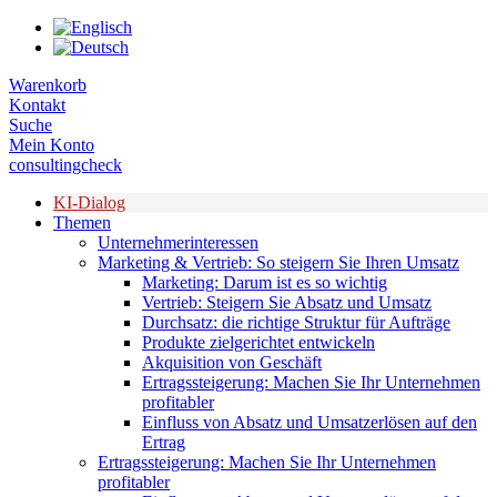
Zum
Inhalt
springen
Warenkorb
Kontakt
Suche
Mein Konto
consultingcheck
KI-Dialog
Themen
Unternehmerinteressen
Marketing & Vertrieb: So steigern Sie Ihren Umsatz
Marketing: Darum ist es so wichtig
Vertrieb: Steigern Sie Absatz und Umsatz
Durchsatz: die richtige Struktur für Aufträge
Produkte zielgerichtet entwickeln
Akquisition von Geschäft
Ertragssteigerung: Machen Sie Ihr Unternehmen
profitabler
Einfluss von Absatz und Umsatzerlösen auf den
Ertrag
Ertragssteigerung: Machen Sie Ihr Unternehmen
profitabler