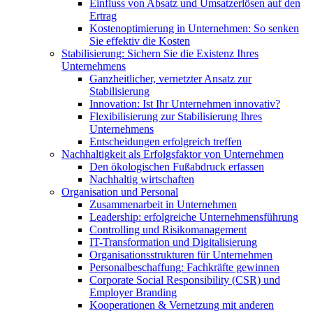
Einfluss von Absatz und Umsatzerlösen auf den
Ertrag
Kostenoptimierung in Unternehmen: So senken
Sie effektiv die Kosten
Stabilisierung: Sichern Sie die Existenz Ihres
Unternehmens
Ganzheitlicher, vernetzter Ansatz zur
Stabilisierung
Innovation: Ist Ihr Unternehmen innovativ?
Flexibilisierung zur Stabilisierung Ihres
Unternehmens
Entscheidungen erfolgreich treffen
Nachhaltigkeit als Erfolgsfaktor von Unternehmen
Den ökologischen Fußabdruck erfassen
Nachhaltig wirtschaften
Organisation und Personal
Zusammenarbeit in Unternehmen
Leadership: erfolgreiche Unternehmensführung
Controlling und Risikomanagement
IT-Transformation und Digitalisierung
Organisationsstrukturen für Unternehmen
Personalbeschaffung: Fachkräfte gewinnen
Corporate Social Responsibility (CSR) und
Employer Branding
Kooperationen & Vernetzung mit anderen