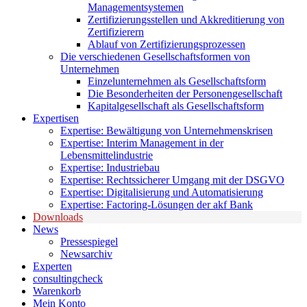
Managementsystemen
Zertifizierungsstellen und Akkreditierung von
Zertifizierern
Ablauf von Zertifizierungsprozessen
Die verschiedenen Gesellschaftsformen von
Unternehmen
Einzelunternehmen als Gesellschaftsform
Die Besonderheiten der Personengesellschaft
Kapitalgesellschaft als Gesellschaftsform
Expertisen
Expertise: Bewältigung von Unternehmenskrisen
Expertise: Interim Management in der
Lebensmittelindustrie
Expertise: Industriebau
Expertise: Rechtssicherer Umgang mit der DSGVO
Expertise: Digitalisierung und Automatisierung
Expertise: Factoring-Lösungen der akf Bank
Downloads
News
Pressespiegel
Newsarchiv
Experten
consultingcheck
Warenkorb
Mein Konto