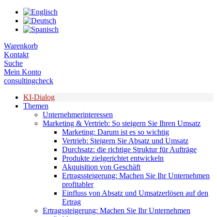
Zum
Inhalt
springen
Warenkorb
Kontakt
Suche
Mein Konto
consultingcheck
KI-Dialog
Themen
Unternehmerinteressen
Marketing & Vertrieb: So steigern Sie Ihren Umsatz
Marketing: Darum ist es so wichtig
Vertrieb: Steigern Sie Absatz und Umsatz
Durchsatz: die richtige Struktur für Aufträge
Produkte zielgerichtet entwickeln
Akquisition von Geschäft
Ertragssteigerung: Machen Sie Ihr Unternehmen
profitabler
Einfluss von Absatz und Umsatzerlösen auf den
Ertrag
Ertragssteigerung: Machen Sie Ihr Unternehmen