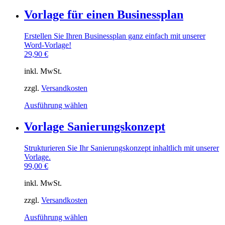
Produkt
weist
Vorlage für einen Businessplan
mehrere
Varianten
Erstellen Sie Ihren Businessplan ganz einfach mit unserer
auf.
Word-Vorlage!
Die
29,90
€
Optionen
können
inkl. MwSt.
auf
der
zzgl.
Versandkosten
Produktseite
gewählt
Dieses
Ausführung wählen
werden
Produkt
weist
Vorlage Sanierungskonzept
mehrere
Varianten
Strukturieren Sie Ihr Sanierungskonzept inhaltlich mit unserer
auf.
Vorlage.
Die
99,00
€
Optionen
können
inkl. MwSt.
auf
der
zzgl.
Versandkosten
Produktseite
gewählt
Dieses
Ausführung wählen
werden