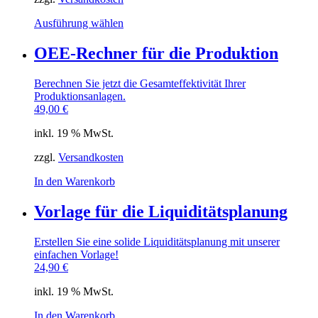
werden
Dieses
Ausführung wählen
Produkt
weist
OEE-Rechner für die Produktion
mehrere
Varianten
Berechnen Sie jetzt die Gesamteffektivität Ihrer
auf.
Produktionsanlagen.
Die
49,00
€
Optionen
können
inkl. 19 % MwSt.
auf
der
zzgl.
Versandkosten
Produktseite
gewählt
In den Warenkorb
werden
Vorlage für die Liquiditätsplanung
Erstellen Sie eine solide Liquiditätsplanung mit unserer
einfachen Vorlage!
24,90
€
inkl. 19 % MwSt.
In den Warenkorb