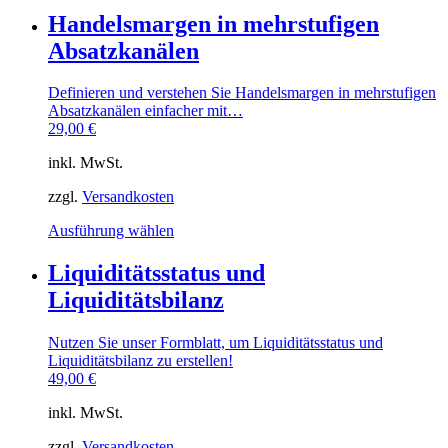
weist
Handelsmargen in mehrstufigen
mehrere
Absatzkanälen
Varianten
auf.
Die
Definieren und verstehen Sie Handelsmargen in mehrstufigen
Optionen
Absatzkanälen einfacher mit…
können
29,00
€
auf
der
inkl. MwSt.
Produktseite
gewählt
zzgl.
Versandkosten
werden
Dieses
Ausführung wählen
Produkt
weist
Liquiditätsstatus und
mehrere
Liquiditätsbilanz
Varianten
auf.
Die
Nutzen Sie unser Formblatt, um Liquiditätsstatus und
Optionen
Liquiditätsbilanz zu erstellen!
können
49,00
€
auf
der
inkl. MwSt.
Produktseite
gewählt
zzgl.
Versandkosten