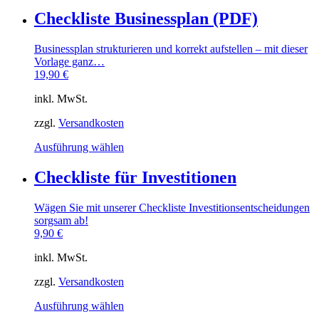
Checkliste Businessplan (PDF)
Businessplan strukturieren und korrekt aufstellen – mit dieser
Vorlage ganz…
19,90
€
inkl. MwSt.
zzgl.
Versandkosten
Dieses
Ausführung wählen
Produkt
weist
Checkliste für Investitionen
mehrere
Varianten
Wägen Sie mit unserer Checkliste Investitionsentscheidungen
auf.
sorgsam ab!
Die
9,90
€
Optionen
können
inkl. MwSt.
auf
der
zzgl.
Versandkosten
Produktseite
gewählt
Dieses
Ausführung wählen
werden
Produkt