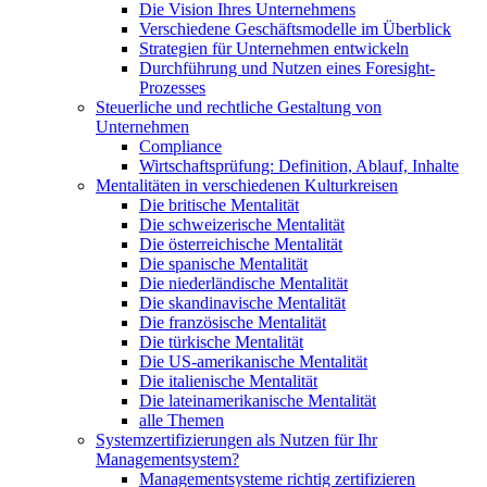
Die Vision Ihres Unternehmens
Verschiedene Geschäftsmodelle im Überblick
Strategien für Unternehmen entwickeln
Durchführung und Nutzen eines Foresight-
Prozesses
Steuerliche und rechtliche Gestaltung von
Unternehmen
Compliance
Wirtschaftsprüfung: Definition, Ablauf, Inhalte
Mentalitäten in verschiedenen Kulturkreisen
Die britische Mentalität
Die schweizerische Mentalität
Die österreichische Mentalität
Die spanische Mentalität
Die niederländische Mentalität
Die skandinavische Mentalität
Die französische Mentalität
Die türkische Mentalität
Die US-amerikanische Mentalität
Die italienische Mentalität
Die lateinamerikanische Mentalität
alle Themen
Systemzertifizierungen als Nutzen für Ihr
Managementsystem?
Managementsysteme richtig zertifizieren