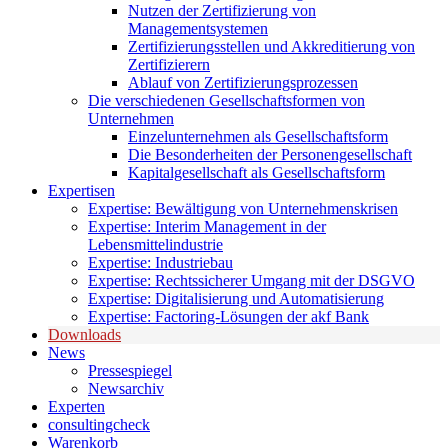
Nutzen der Zertifizierung von
Managementsystemen
Zertifizierungsstellen und Akkreditierung von
Zertifizierern
Ablauf von Zertifizierungsprozessen
Die verschiedenen Gesellschaftsformen von
Unternehmen
Einzelunternehmen als Gesellschaftsform
Die Besonderheiten der Personengesellschaft
Kapitalgesellschaft als Gesellschaftsform
Expertisen
Expertise: Bewältigung von Unternehmenskrisen
Expertise: Interim Management in der
Lebensmittelindustrie
Expertise: Industriebau
Expertise: Rechtssicherer Umgang mit der DSGVO
Expertise: Digitalisierung und Automatisierung
Expertise: Factoring-Lösungen der akf Bank
Downloads
News
Pressespiegel
Newsarchiv
Experten
consultingcheck
Warenkorb