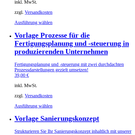
der
inkl. MwSt.
Produktseite
gewählt
zzgl.
Versandkosten
werden
Dieses
Ausführung wählen
Produkt
weist
Vorlage Prozesse für die
mehrere
Fertigungsplanung und -steuerung in
Varianten
auf.
produzierenden Unternehmen
Die
Optionen
Fertigungsplanung und -steuerung mit zwei durchdachten
können
Prozessdarstellungen gezielt umsetzen!
auf
39,00
€
der
Produktseite
inkl. MwSt.
gewählt
werden
zzgl.
Versandkosten
Dieses
Ausführung wählen
Produkt
weist
Vorlage Sanierungskonzept
mehrere
Varianten
Strukturieren Sie Ihr Sanierungskonzept inhaltlich mit unserer
auf.