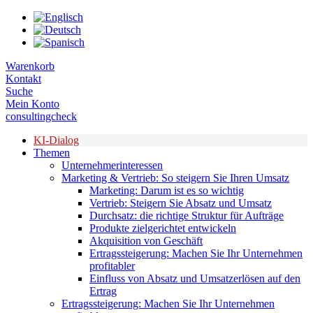
Zum
Inhalt
springen
Warenkorb
Kontakt
Suche
Mein Konto
consultingcheck
KI-Dialog
Themen
Unternehmerinteressen
Marketing & Vertrieb: So steigern Sie Ihren Umsatz
Marketing: Darum ist es so wichtig
Vertrieb: Steigern Sie Absatz und Umsatz
Durchsatz: die richtige Struktur für Aufträge
Produkte zielgerichtet entwickeln
Akquisition von Geschäft
Ertragssteigerung: Machen Sie Ihr Unternehmen
profitabler
Einfluss von Absatz und Umsatzerlösen auf den
Ertrag
Ertragssteigerung: Machen Sie Ihr Unternehmen