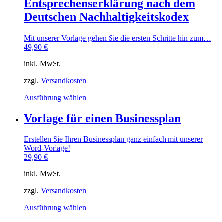
Entsprechenserklärung nach dem
Varianten
auf.
Deutschen Nachhaltigkeitskodex
Die
Optionen
Mit unserer Vorlage gehen Sie die ersten Schritte hin zum…
können
49,90
€
auf
der
inkl. MwSt.
Produktseite
gewählt
zzgl.
Versandkosten
werden
Dieses
Ausführung wählen
Produkt
weist
Vorlage für einen Businessplan
mehrere
Varianten
Erstellen Sie Ihren Businessplan ganz einfach mit unserer
auf.
Word-Vorlage!
Die
29,90
€
Optionen
können
inkl. MwSt.
auf
der
zzgl.
Versandkosten
Produktseite
gewählt
Dieses
Ausführung wählen
werden
Produkt