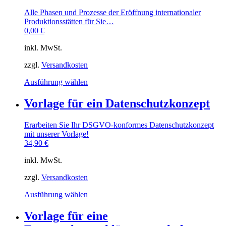
auf.
Die
Alle Phasen und Prozesse der Eröffnung internationaler
Optionen
Produktionsstätten für Sie…
können
0,00
€
auf
der
inkl. MwSt.
Produktseite
gewählt
zzgl.
Versandkosten
werden
Dieses
Ausführung wählen
Produkt
weist
Vorlage für ein Datenschutzkonzept
mehrere
Varianten
Erarbeiten Sie Ihr DSGVO-konformes Datenschutzkonzept
auf.
mit unserer Vorlage!
Die
34,90
€
Optionen
können
inkl. MwSt.
auf
der
zzgl.
Versandkosten
Produktseite
gewählt
Dieses
Ausführung wählen
werden
Produkt
weist
Vorlage für eine
mehrere