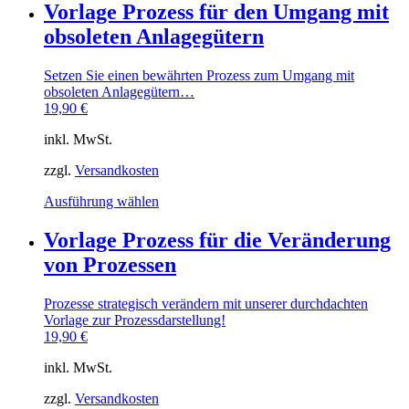
weist
Vorlage Prozess für den Umgang mit
mehrere
obsoleten Anlagegütern
Varianten
auf.
Die
Setzen Sie einen bewährten Prozess zum Umgang mit
Optionen
obsoleten Anlagegütern…
können
19,90
€
auf
der
inkl. MwSt.
Produktseite
gewählt
zzgl.
Versandkosten
werden
Dieses
Ausführung wählen
Produkt
weist
Vorlage Prozess für die Veränderung
mehrere
von Prozessen
Varianten
auf.
Die
Prozesse strategisch verändern mit unserer durchdachten
Optionen
Vorlage zur Prozessdarstellung!
können
19,90
€
auf
der
inkl. MwSt.
Produktseite
gewählt
zzgl.
Versandkosten