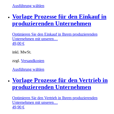
werden
Dieses
Ausführung wählen
Produkt
weist
Vorlage Prozesse für den Einkauf in
mehrere
produzierenden Unternehmen
Varianten
auf.
Die
Optimieren Sie den Einkauf in Ihrem produzierenden
Optionen
Unternehmen mit unseren…
können
49,00
€
auf
der
inkl. MwSt.
Produktseite
gewählt
zzgl.
Versandkosten
werden
Dieses
Ausführung wählen
Produkt
weist
Vorlage Prozesse für den Vertrieb in
mehrere
produzierenden Unternehmen
Varianten
auf.
Die
Optimieren Sie den Vertrieb in Ihrem produzierenden
Optionen
Unternehmen mit unseren…
können
49,90
€
auf