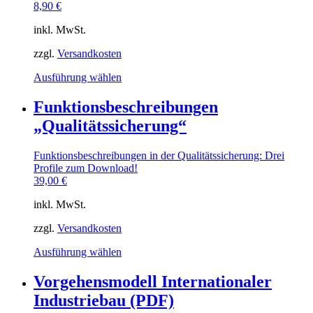
8,90
€
inkl. MwSt.
zzgl.
Versandkosten
Dieses
Ausführung wählen
Produkt
weist
Funktionsbeschreibungen
mehrere
„Qualitätssicherung“
Varianten
auf.
Die
Funktionsbeschreibungen in der Qualitätssicherung: Drei
Optionen
Profile zum Download!
können
39,00
€
auf
der
inkl. MwSt.
Produktseite
gewählt
zzgl.
Versandkosten
werden
Dieses
Ausführung wählen
Produkt
weist
Vorgehensmodell Internationaler
mehrere
Industriebau (PDF)
Varianten