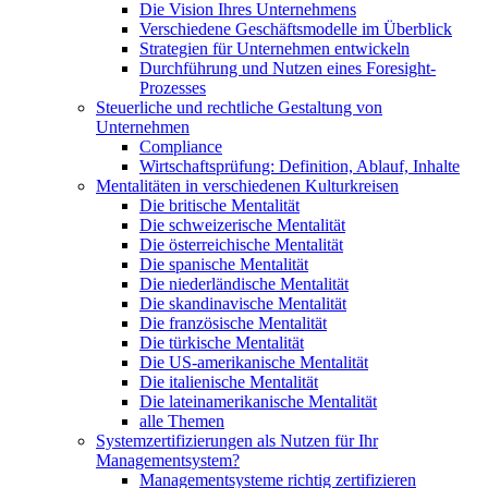
Die Vision Ihres Unternehmens
Verschiedene Geschäftsmodelle im Überblick
Strategien für Unternehmen entwickeln
Durchführung und Nutzen eines Foresight-
Prozesses
Steuerliche und rechtliche Gestaltung von
Unternehmen
Compliance
Wirtschaftsprüfung: Definition, Ablauf, Inhalte
Mentalitäten in verschiedenen Kulturkreisen
Die britische Mentalität
Die schweizerische Mentalität
Die österreichische Mentalität
Die spanische Mentalität
Die niederländische Mentalität
Die skandinavische Mentalität
Die französische Mentalität
Die türkische Mentalität
Die US-amerikanische Mentalität
Die italienische Mentalität
Die lateinamerikanische Mentalität
alle Themen
Systemzertifizierungen als Nutzen für Ihr
Managementsystem?
Managementsysteme richtig zertifizieren