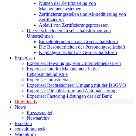
Nutzen der Zertifizierung von
Managementsystemen
Zertifizierungsstellen und Akkreditierung von
Zertifizierern
Ablauf von Zertifizierungsprozessen
Die verschiedenen Gesellschaftsformen von
Unternehmen
Einzelunternehmen als Gesellschaftsform
Die Besonderheiten der Personengesellschaft
Kapitalgesellschaft als Gesellschaftsform
Expertisen
Expertise: Bewältigung von Unternehmenskrisen
Expertise: Interim Management in der
Lebensmittelindustrie
Expertise: Industriebau
Expertise: Rechtssicherer Umgang mit der DSGVO
Expertise: Digitalisierung und Automatisierung
Expertise: Factoring-Lösungen der akf Bank
Downloads
News
Pressespiegel
Newsarchiv
Experten
consultingcheck
Warenkorb