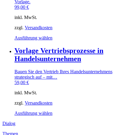
Vorlage.
Die
99,00
€
Optionen
können
inkl. MwSt.
auf
der
zzgl.
Versandkosten
Produktseite
gewählt
Dieses
Ausführung wählen
werden
Produkt
weist
Vorlage Vertriebsprozesse in
mehrere
Handelsunternehmen
Varianten
auf.
Die
Bauen Sie den Vertrieb Ihres Handelsunternehmens
Optionen
strategisch auf – mit…
können
59,00
€
auf
der
inkl. MwSt.
Produktseite
gewählt
zzgl.
Versandkosten
werden
Dieses
Ausführung wählen
Produkt
Dialog
weist
mehrere
Themen
Varianten