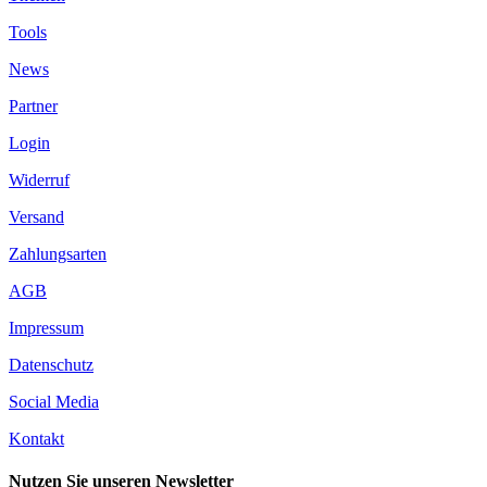
auf.
Tools
Die
Optionen
News
können
auf
Partner
der
Produktseite
Login
gewählt
werden
Widerruf
Versand
Zahlungsarten
AGB
Impressum
Datenschutz
Social Media
Kontakt
Nutzen Sie unseren Newsletter