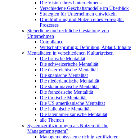
Die Vision Ihres Unternehmens
Verschiedene Geschäftsmodelle im Überblick
Strategien für Unternehmen entwickeln
Durchführung und Nutzen eines Foresight-
Prozesses
Steuerliche und rechtliche Gestaltung von
Unternehmen
Compliance
Wirtschaftsprüfung: Definition, Ablauf, Inhalte
Mentalitäten in verschiedenen Kulturkreisen
Die britische Mentalität
Die schweizerische Mentalität
Die österreichische Mentalität
Die spanische Mentalität
Die niederländische Mentalität
Die skandinavische Mentalität
Die französische Mentalität
Die türkische Mentalität
Die US-amerikanische Mentalität
Die italienische Mentalität
Die lateinamerikanische Mentalität
alle Themen
Systemzertifizierungen als Nutzen für Ihr
Managementsystem?
Managementsysteme richtig zertifizieren