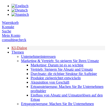
Zum
Inhalt
springen
Warenkorb
Kontakt
Suche
Mein Konto
consultingcheck
KI-Dialog
Themen
Unternehmerinteressen
Marketing & Vertrieb: So steigern Sie Ihren Umsatz
Marketing: Darum ist es so wichtig
Vertrieb: Steigern Sie Absatz und Umsatz
Durchsatz: die richtige Struktur für Aufträge
Produkte zielgerichtet entwickeln
Akquisition von Geschäft
Ertragssteigerung: Machen Sie Ihr Unternehmen
profitabler
Einfluss von Absatz und Umsatzerlösen auf den
Ertrag
Ertragssteigerung: Machen Sie Ihr Unternehmen