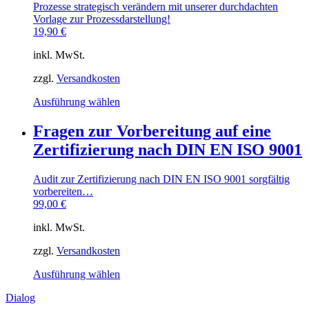
Prozesse strategisch verändern mit unserer durchdachten
Vorlage zur Prozessdarstellung!
19,90
€
inkl. MwSt.
zzgl.
Versandkosten
Dieses
Ausführung wählen
Produkt
weist
Fragen zur Vorbereitung auf eine
mehrere
Zertifizierung nach DIN EN ISO 9001
Varianten
auf.
Die
Audit zur Zertifizierung nach DIN EN ISO 9001 sorgfältig
Optionen
vorbereiten…
können
99,00
€
auf
der
inkl. MwSt.
Produktseite
gewählt
zzgl.
Versandkosten
werden
Dieses
Ausführung wählen
Produkt
Dialog
weist