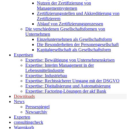
Nutzen der Zertifizierung von
Managementsystemen
Zertifizierungsstellen und Akkreditierung von
Zertifizierern
Ablauf von Zertifizierungsprozessen
Die verschiedenen Gesellschaftsformen von
Unternehmen
Einzelunternehmen als Gesellschaftsform
Die Besonderheiten der Personengesellschaft
Kapitalgesellschaft als Gesellschaftsform
Expertisen
Expertise: Bewältigung von Unternehmenskrisen
Expertise: Interim Management in der
Lebensmittelindustrie
Expertise: Industriebau
Expertise: Rechtssicherer Umgang mit der DSGVO
Expertise: Digitalisierung und Automatisierung
Expertise: Factoring-Lösungen der akf Bank
Downloads
News
Pressespiegel
Newsarchiv
Experten
consultingcheck
Warenkorb