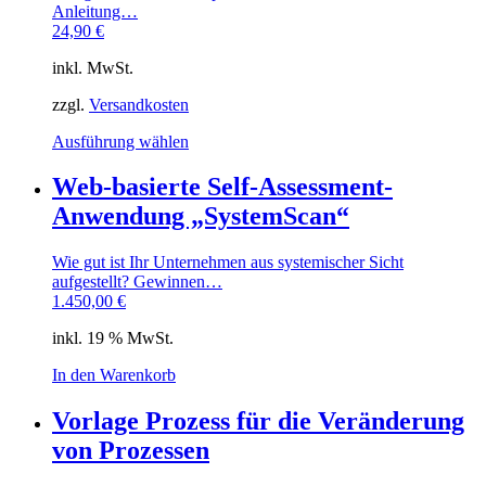
Anleitung…
24,90
€
inkl. MwSt.
zzgl.
Versandkosten
Dieses
Ausführung wählen
Produkt
weist
Web-basierte Self-Assessment-
mehrere
Anwendung „SystemScan“
Varianten
auf.
Die
Wie gut ist Ihr Unternehmen aus systemischer Sicht
Optionen
aufgestellt? Gewinnen…
können
1.450,00
€
auf
der
inkl. 19 % MwSt.
Produktseite
gewählt
In den Warenkorb
werden
Vorlage Prozess für die Veränderung
von Prozessen