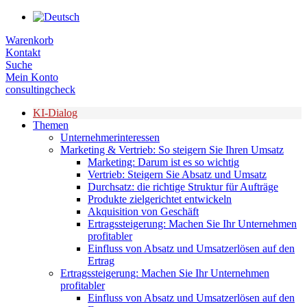
Zum
Inhalt
Warenkorb
springen
Kontakt
Suche
Mein Konto
consultingcheck
KI-Dialog
Themen
Unternehmerinteressen
Marketing & Vertrieb: So steigern Sie Ihren Umsatz
Marketing: Darum ist es so wichtig
Vertrieb: Steigern Sie Absatz und Umsatz
Durchsatz: die richtige Struktur für Aufträge
Produkte zielgerichtet entwickeln
Akquisition von Geschäft
Ertragssteigerung: Machen Sie Ihr Unternehmen
profitabler
Einfluss von Absatz und Umsatzerlösen auf den
Ertrag
Ertragssteigerung: Machen Sie Ihr Unternehmen
profitabler
Einfluss von Absatz und Umsatzerlösen auf den