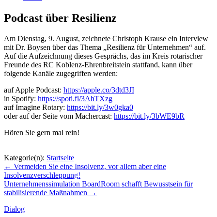
Podcast über Resilienz
Am Dienstag, 9. August, zeichnete Christoph Krause ein Interview
mit Dr. Boysen über das Thema „Resilienz für Unternehmen“ auf.
Auf die Aufzeichnung dieses Gesprächs, das im Kreis rotarischer
Freunde des RC Koblenz-Ehrenbreitstein stattfand, kann über
folgende Kanäle zugegriffen werden:
auf Apple Podcast:
https://apple.co/3dtd3JI
in Spotify:
https://spoti.fi/3AhTXzg
auf Imagine Rotary:
https://bit.ly/3w0gka0
oder auf der Seite vom Machercast:
https://bit.ly/3bWE9bR
Hören Sie gern mal rein!
Kategorie(n):
Startseite
Beitragsnavigation
←
Vermeiden Sie eine Insolvenz, vor allem aber eine
Insolvenzverschleppung!
Unternehmenssimulation BoardRoom schafft Bewusstsein für
stabilisierende Maßnahmen
→
Dialog