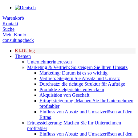
Zum
Inhalt
Warenkorb
springen
Kontakt
Suche
Mein Konto
consultingcheck
KI-Dialog
Themen
Unternehmerinteressen
Marketing & Vertrieb: So steigern Sie Ihren Umsatz
Marketing: Darum ist es so wichtig
Vertrieb: Steigern Sie Absatz und Umsatz
Durchsatz: die richtige Struktur für Aufträge
Produkte zielgerichtet entwickeln
Akquisition von Geschäft
Ertragssteigerung: Machen Sie Ihr Unternehmen
profitabler
Einfluss von Absatz und Umsatzerlösen auf den
Ertrag
Ertragssteigerung: Machen Sie Ihr Unternehmen
profitabler
Einfluss von Absatz und Umsatzerlösen auf den