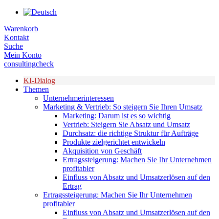
Zum
Inhalt
Warenkorb
springen
Kontakt
Suche
Mein Konto
consultingcheck
KI-Dialog
Themen
Unternehmerinteressen
Marketing & Vertrieb: So steigern Sie Ihren Umsatz
Marketing: Darum ist es so wichtig
Vertrieb: Steigern Sie Absatz und Umsatz
Durchsatz: die richtige Struktur für Aufträge
Produkte zielgerichtet entwickeln
Akquisition von Geschäft
Ertragssteigerung: Machen Sie Ihr Unternehmen
profitabler
Einfluss von Absatz und Umsatzerlösen auf den
Ertrag
Ertragssteigerung: Machen Sie Ihr Unternehmen
profitabler
Einfluss von Absatz und Umsatzerlösen auf den