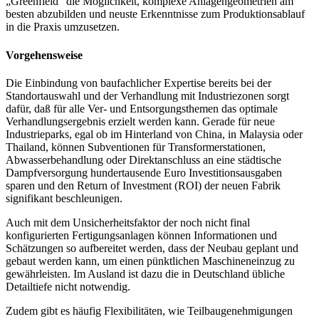
„Greenfield“ die Möglichkeit, komplexe Anlagengeometrien am
besten abzubilden und neuste Erkenntnisse zum Produktionsablauf
in die Praxis umzusetzen.
Vorgehensweise
Die Einbindung von baufachlicher Expertise bereits bei der
Standortauswahl und der Verhandlung mit Industriezonen sorgt
dafür, daß für alle Ver- und Entsorgungsthemen das optimale
Verhandlungsergebnis erzielt werden kann. Gerade für neue
Industrieparks, egal ob im Hinterland von China, in Malaysia oder
Thailand, können Subventionen für Transformerstationen,
Abwasserbehandlung oder Direktanschluss an eine städtische
Dampfversorgung hundertausende Euro Investitionsausgaben
sparen und den Return of Investment (ROI) der neuen Fabrik
signifikant beschleunigen.
Auch mit dem Unsicherheitsfaktor der noch nicht final
konfigurierten Fertigungsanlagen können Informationen und
Schätzungen so aufbereitet werden, dass der Neubau geplant und
gebaut werden kann, um einen pünktlichen Maschineneinzug zu
gewährleisten. Im Ausland ist dazu die in Deutschland übliche
Detailtiefe nicht notwendig.
Zudem gibt es häufig Flexibilitäten, wie Teilbaugenehmigungen