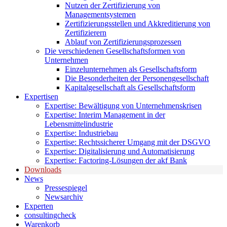
Nutzen der Zertifizierung von
Managementsystemen
Zertifizierungsstellen und Akkreditierung von
Zertifizierern
Ablauf von Zertifizierungsprozessen
Die verschiedenen Gesellschaftsformen von
Unternehmen
Einzelunternehmen als Gesellschaftsform
Die Besonderheiten der Personengesellschaft
Kapitalgesellschaft als Gesellschaftsform
Expertisen
Expertise: Bewältigung von Unternehmenskrisen
Expertise: Interim Management in der
Lebensmittelindustrie
Expertise: Industriebau
Expertise: Rechtssicherer Umgang mit der DSGVO
Expertise: Digitalisierung und Automatisierung
Expertise: Factoring-Lösungen der akf Bank
Downloads
News
Pressespiegel
Newsarchiv
Experten
consultingcheck
Warenkorb