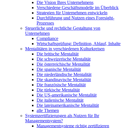
Die Vision Ihres Unternehmens
Verschiedene Geschäftsmodelle im Überblick
Strategien für Unternehmen entwickeln
Durchführung und Nutzen eines Foresight-
Prozesses
Steuerliche und rechtliche Gestaltung von
Unternehmen
Compliance
Wirtschaftsprüfung: Definition, Ablauf, Inhalte
Mentalitäten in verschiedenen Kulturkreisen
Die britische Mentalität
Die schweizerische Mentalität
Die österreichische Mentalität
Die spanische Mentalität
Die niederländische Mentalität
Die skandinavische Mentalität
Die französische Mentalität
Die türkische Mentalität
Die US-amerikanische Mentalität
Die italienische Mentalität
Die lateinamerikanische Mentalität
alle Themen
Systemzertifizierungen als Nutzen für Ihr
Managementsystem?
Managementsysteme richtig zertifizieren