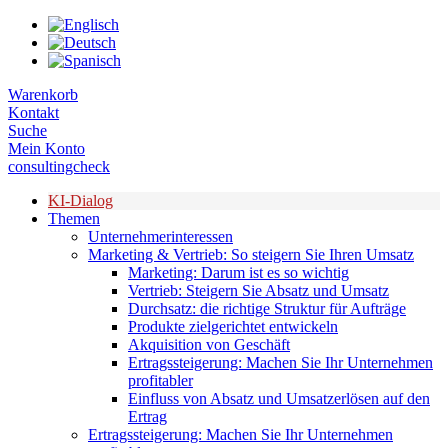
Zum
Inhalt
springen
Warenkorb
Kontakt
Suche
Mein Konto
consultingcheck
KI-Dialog
Themen
Unternehmerinteressen
Marketing & Vertrieb: So steigern Sie Ihren Umsatz
Marketing: Darum ist es so wichtig
Vertrieb: Steigern Sie Absatz und Umsatz
Durchsatz: die richtige Struktur für Aufträge
Produkte zielgerichtet entwickeln
Akquisition von Geschäft
Ertragssteigerung: Machen Sie Ihr Unternehmen
profitabler
Einfluss von Absatz und Umsatzerlösen auf den
Ertrag
Ertragssteigerung: Machen Sie Ihr Unternehmen