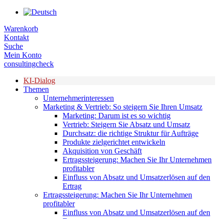
Zum
Inhalt
Warenkorb
springen
Kontakt
Suche
Mein Konto
consultingcheck
KI-Dialog
Themen
Unternehmerinteressen
Marketing & Vertrieb: So steigern Sie Ihren Umsatz
Marketing: Darum ist es so wichtig
Vertrieb: Steigern Sie Absatz und Umsatz
Durchsatz: die richtige Struktur für Aufträge
Produkte zielgerichtet entwickeln
Akquisition von Geschäft
Ertragssteigerung: Machen Sie Ihr Unternehmen
profitabler
Einfluss von Absatz und Umsatzerlösen auf den
Ertrag
Ertragssteigerung: Machen Sie Ihr Unternehmen
profitabler
Einfluss von Absatz und Umsatzerlösen auf den