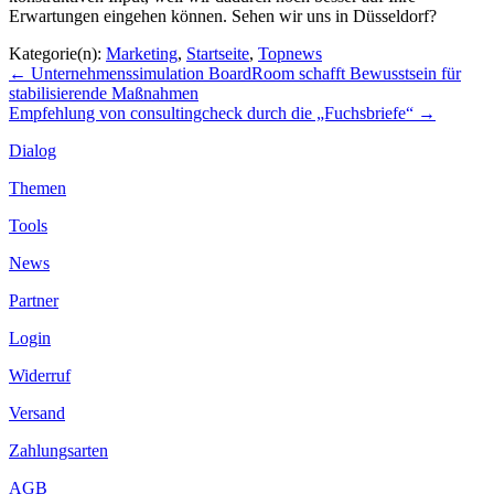
Erwartungen eingehen können. Sehen wir uns in Düsseldorf?
Kategorie(n):
Marketing
,
Startseite
,
Topnews
Beitragsnavigation
←
Unternehmenssimulation BoardRoom schafft Bewusstsein für
stabilisierende Maßnahmen
Empfehlung von consultingcheck durch die „Fuchsbriefe“
→
Dialog
Themen
Tools
News
Partner
Login
Widerruf
Versand
Zahlungsarten
AGB