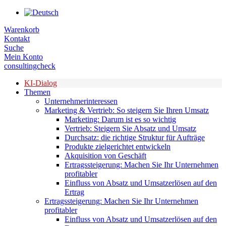
Zum
Inhalt
Warenkorb
springen
Kontakt
Suche
Mein Konto
consultingcheck
KI-Dialog
Themen
Unternehmerinteressen
Marketing & Vertrieb: So steigern Sie Ihren Umsatz
Marketing: Darum ist es so wichtig
Vertrieb: Steigern Sie Absatz und Umsatz
Durchsatz: die richtige Struktur für Aufträge
Produkte zielgerichtet entwickeln
Akquisition von Geschäft
Ertragssteigerung: Machen Sie Ihr Unternehmen
profitabler
Einfluss von Absatz und Umsatzerlösen auf den
Ertrag
Ertragssteigerung: Machen Sie Ihr Unternehmen
profitabler
Einfluss von Absatz und Umsatzerlösen auf den